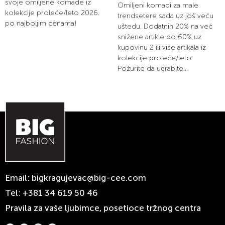
svoje omiljene komade iz
Omiljeni komadi za male
kolekcije proleće/leto 2026.
trendsetere sada uz još veću
po najboljim cenama!
uštedu. Dodatnih 20% na već
snižene artikle do 60% uz
kupovinu 2 ili više artikala iz
kolekcije proleće/leto.
Požurite da ugrabite...
Email:
bigkragujevac@big-cee.com
Tel:
+381 34 619 50 46
Pravila za vaše ljubimce, posetioce tržnog centra