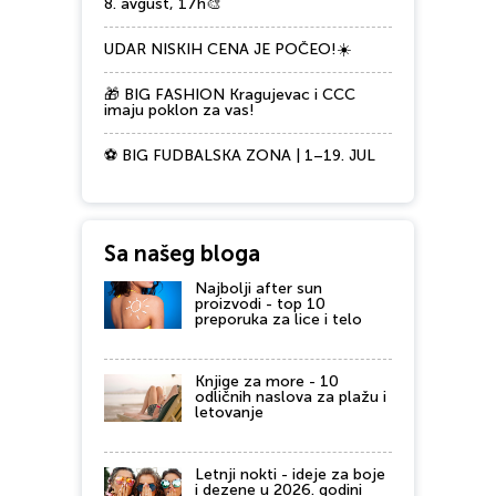
8. avgust, 17h🎨
UDAR NISKIH CENA JE POČEO!☀️
🎁 BIG FASHION Kragujevac i CCC
imaju poklon za vas!
⚽ BIG FUDBALSKA ZONA | 1–19. JUL
Sa našeg bloga
Najbolji after sun
proizvodi - top 10
preporuka za lice i telo
Knjige za more - 10
odličnih naslova za plažu i
letovanje
Letnji nokti - ideje za boje
i dezene u 2026. godini