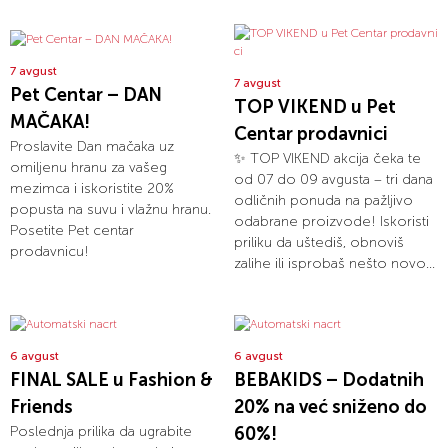
7 avgust
7 avgust
Pet Centar – DAN
TOP VIKEND u Pet
MAČAKA!
Centar prodavnici
Proslavite Dan mačaka uz
✨ TOP VIKEND akcija čeka te
omiljenu hranu za vašeg
od 07 do 09 avgusta – tri dana
mezimca i iskoristite 20%
odličnih ponuda na pažljivo
popusta na suvu i vlažnu hranu.
odabrane proizvode! Iskoristi
Posetite Pet centar
priliku da uštediš, obnoviš
prodavnicu!
zalihe ili isprobaš nešto novo...
6 avgust
6 avgust
FINAL SALE u Fashion &
BEBAKIDS – Dodatnih
Friends
20% na već sniženo do
Poslednja prilika da ugrabite
60%!