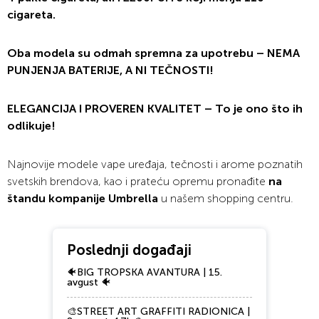
cigareta.
Oba modela su odmah spremna za upotrebu – NEMA
PUNJENJA BATERIJE, A NI TEČNOSTI!
ELEGANCIJA I PROVEREN KVALITET – To je ono što ih
odlikuje!
Najnovije modele vape uređaja, tečnosti i arome poznatih
svetskih brendova, kao i prateću opremu pronađite
na
štandu kompanije Umbrella
u našem shopping centru.
Poslednji događaji
🐠BIG TROPSKA AVANTURA | 15.
avgust 🐠
🎨STREET ART GRAFFITI RADIONICA |