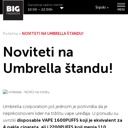
Današnje radno vreme:
Srpski
10:00 – 22:00h
MENI
Početna
>
NOVITETI NA UMBRELLA ŠTANDU!
Noviteti na
Umbrella štandu!
Umbrella corporation još jednom je potrvrdila da je
neprikosnoveni lider na tržištu vape uređaja. U ponudu su
uvrstili
disposable VAPE 1600PUFFS koji je ekvivalent za
4 pakle cigareta, ali i 2200PUFFS koji menja 110