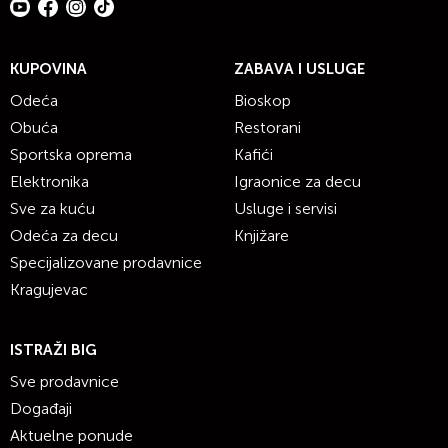
KUPOVINA
ZABAVA I USLUGE
Odeća
Bioskop
Obuća
Restorani
Sportska oprema
Kafići
Elektronika
Igraonice za decu
Sve za kuću
Usluge i servisi
Odeća za decu
Knjižare
Specijalizovane prodavnice
Kragujevac
ISTRAŽI BIG
Sve prodavnice
Događaji
Aktuelne ponude