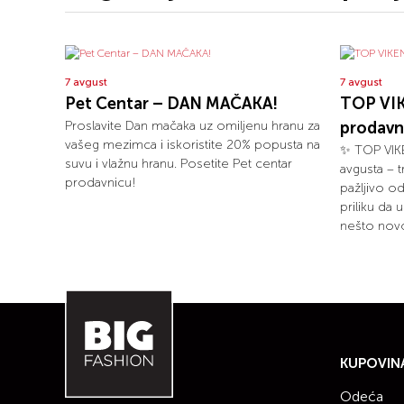
7 avgust
7 avgust
Pet Centar – DAN MAČAKA!
TOP VIK
Proslavite Dan mačaka uz omiljenu hranu za
prodavn
vašeg mezimca i iskoristite 20% popusta na
✨ TOP VIKE
suvu i vlažnu hranu. Posetite Pet centar
avgusta – 
prodavnicu!
pažljivo o
priliku da 
nešto novo
KUPOVIN
Odeća