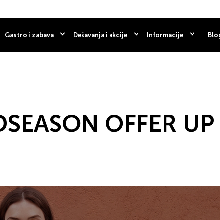
Gastro i zabava
Dešavanja i akcije
Informacije
Blo
IDSEASON OFFER UP