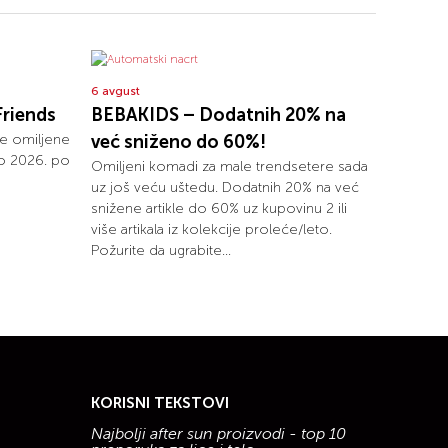
6 avgust
Friends
BEBAKIDS – Dodatnih 20% na
je omiljene
već sniženo do 60%!
to 2026. po
Omiljeni komadi za male trendsetere sada
uz još veću uštedu. Dodatnih 20% na već
snižene artikle do 60% uz kupovinu 2 ili
više artikala iz kolekcije proleće/leto.
Požurite da ugrabite...
KORISNI TEKSTOVI
Najbolji after sun proizvodi - top 10