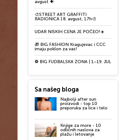
avgust 🐠
🎨STREET ART GRAFFITI
RADIONICA | 8. avgust, 17h🎨
UDAR NISKIH CENA JE POČEO!☀️
🎁 BIG FASHION Kragujevac i CCC
imaju poklon za vas!
⚽ BIG FUDBALSKA ZONA | 1–19. JUL
Sa našeg bloga
Najbolji after sun
proizvodi - top 10
preporuka za lice i telo
Knjige za more - 10
odličnih naslova za
plažu i letovanje