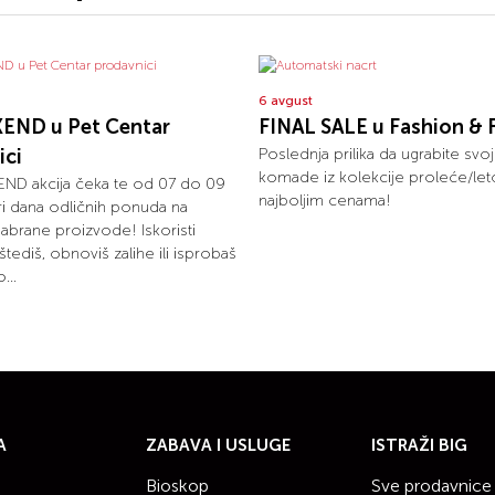
6 avgust
END u Pet Centar
FINAL SALE u Fashion & 
ici
Poslednja prilika da ugrabite svo
komade iz kolekcije proleće/le
ND akcija čeka te od 07 do 09
najboljim cenama!
tri dana odličnih ponuda na
dabrane proizvode! Iskoristi
uštediš, obnoviš zalihe ili isprobaš
...
A
ZABAVA I USLUGE
ISTRAŽI BIG
Bioskop
Sve prodavnice