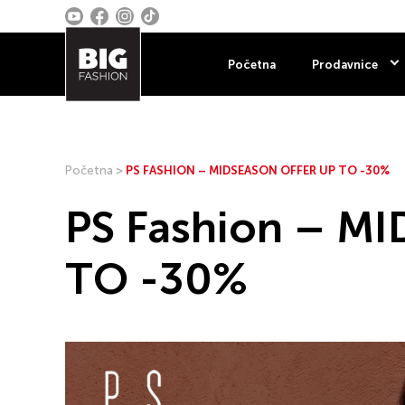
Početna
Prodavnice
Početna
>
PS FASHION – MIDSEASON OFFER UP TO -30%
PS Fashion – M
TO -30%