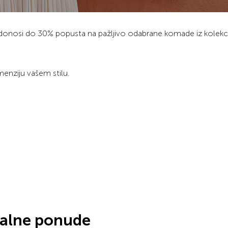
onosi do 30% popusta na pažljivo odabrane komade iz kolekci
menziju vašem stilu.
jalne ponude