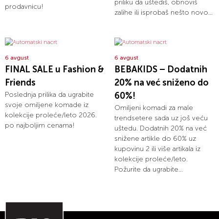
priliku da uštediš, obnoviš
prodavnicu!
zalihe ili isprobaš nešto novo...
6 avgust
6 avgust
FINAL SALE u Fashion &
BEBAKIDS – Dodatnih
Friends
20% na već sniženo do
Poslednja prilika da ugrabite
60%!
svoje omiljene komade iz
Omiljeni komadi za male
kolekcije proleće/leto 2026.
trendsetere sada uz još veću
po najboljim cenama!
uštedu. Dodatnih 20% na već
snižene artikle do 60% uz
kupovinu 2 ili više artikala iz
kolekcije proleće/leto.
Požurite da ugrabite...