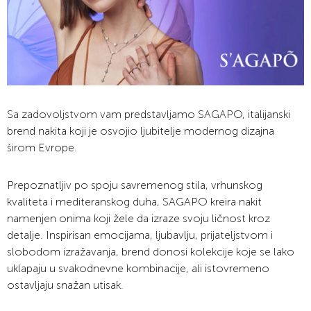
Sa zadovoljstvom vam predstavljamo SAGAPO, italijanski
brend nakita koji je osvojio ljubitelje modernog dizajna
širom Evrope.
Prepoznatljiv po spoju savremenog stila, vrhunskog
kvaliteta i mediteranskog duha, SAGAPO kreira nakit
namenjen onima koji žele da izraze svoju ličnost kroz
detalje. Inspirisan emocijama, ljubavlju, prijateljstvom i
slobodom izražavanja, brend donosi kolekcije koje se lako
uklapaju u svakodnevne kombinacije, ali istovremeno
ostavljaju snažan utisak.