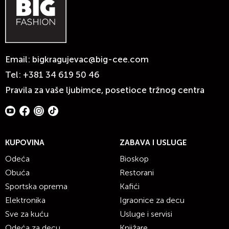
Email:
bigkragujevac@big-cee.com
Tel:
+381 34 619 50 46
Pravila za vaše ljubimce, posetioce tržnog centra
KUPOVINA
ZABAVA I USLUGE
Odeća
Bioskop
Obuća
Restorani
Sportska oprema
Kafići
Elektronika
Igraonice za decu
Sve za kuću
Usluge i servisi
Odeća za decu
Knjižare