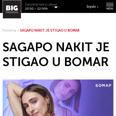
Današnje radno vreme:
Srpski
10:00 – 22:00h
MENI
Početna
>
SAGAPO NAKIT JE STIGAO U BOMAR
SAGAPO NAKIT JE
STIGAO U BOMAR