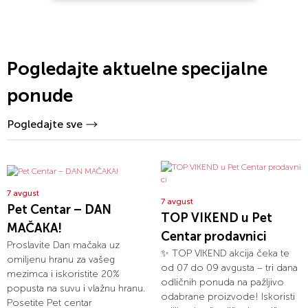
Pogledajte aktuelne specijalne
ponude
Pogledajte sve
7 avgust
7 avgust
Pet Centar – DAN
TOP VIKEND u Pet
MAČAKA!
Centar prodavnici
Proslavite Dan mačaka uz
✨ TOP VIKEND akcija čeka te
omiljenu hranu za vašeg
od 07 do 09 avgusta – tri dana
mezimca i iskoristite 20%
odličnih ponuda na pažljivo
popusta na suvu i vlažnu hranu.
odabrane proizvode! Iskoristi
Posetite Pet centar