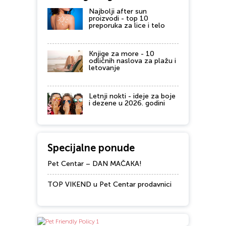
Najbolji after sun
proizvodi - top 10
preporuka za lice i telo
Knjige za more - 10
odličnih naslova za plažu i
letovanje
Letnji nokti - ideje za boje
i dezene u 2026. godini
Specijalne ponude
Pet Centar – DAN MAČAKA!
TOP VIKEND u Pet Centar prodavnici