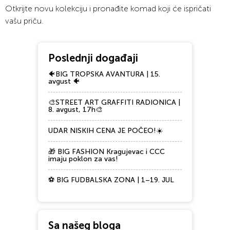
Otkrijte novu kolekciju i pronađite komad koji će ispričati
vašu priču.
Poslednji događaji
🐠BIG TROPSKA AVANTURA | 15.
avgust 🐠
🎨STREET ART GRAFFITI RADIONICA |
8. avgust, 17h🎨
UDAR NISKIH CENA JE POČEO!☀️
🎁 BIG FASHION Kragujevac i CCC
imaju poklon za vas!
⚽ BIG FUDBALSKA ZONA | 1–19. JUL
Sa našeg bloga