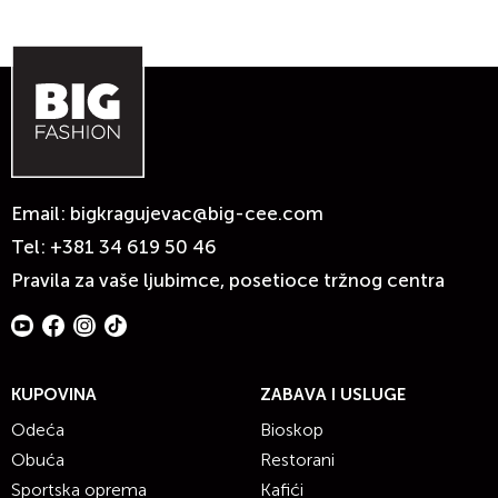
Email:
bigkragujevac@big-cee.com
Tel:
+381 34 619 50 46
Pravila za vaše ljubimce, posetioce tržnog centra
KUPOVINA
ZABAVA I USLUGE
Odeća
Bioskop
Obuća
Restorani
Sportska oprema
Kafići