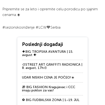
Pripremite se za leto i opremite celu porodicu po sjajnim
cenama.☀️
#sezonskosniženje #LCW💙Serbia
Poslednji događaji
🐠BIG TROPSKA AVANTURA | 15.
avgust 🐠
🎨STREET ART GRAFFITI RADIONICA |
8. avgust, 17h🎨
UDAR NISKIH CENA JE POČEO!☀️
🎁 BIG FASHION Kragujevac i CCC
imaju poklon za vas!
⚽ BIG FUDBALSKA ZONA | 1–19. JUL