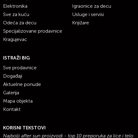
Elektronika
Igraonice za decu
Sve za kuću
Usluge i servisi
Odeća za decu
Knjižare
Specijalizovane prodavnice
Kragujevac
ISTRAŽI BIG
Sve prodavnice
Događaji
Aktuelne ponude
Galerija
Mapa objekta
Kontakt
KORISNI TEKSTOVI
Najbolji after sun proizvodi - top 10 preporuka za lice i telo