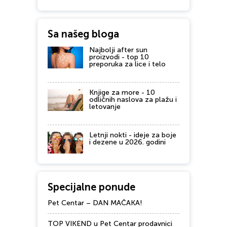
Sa našeg bloga
Najbolji after sun
proizvodi - top 10
preporuka za lice i telo
Knjige za more - 10
odličnih naslova za plažu i
letovanje
Letnji nokti - ideje za boje
i dezene u 2026. godini
Specijalne ponude
Pet Centar – DAN MAČAKA!
TOP VIKEND u Pet Centar prodavnici