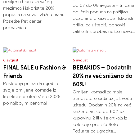
omiljenu hranu za vašeg
od 07 do 09 avgusta – tri dana
mezimca i iskoristite 20%
odličnih ponuda na pažljivo
popusta na suvu i vlažnu hranu.
odabrane proizvode! Iskoristi
Posetite Pet centar
priliku da uštediš, obnoviš
prodavnicu!
zalihe ili isprobaš nešto novo...
6 avgust
6 avgust
FINAL SALE u Fashion &
BEBAKIDS – Dodatnih
Friends
20% na već sniženo do
Poslednja prilika da ugrabite
60%!
svoje omiljene komade iz
Omiljeni komadi za male
kolekcije proleće/leto 2026.
trendsetere sada uz još veću
po najboljim cenama!
uštedu. Dodatnih 20% na već
snižene artikle do 60% uz
kupovinu 2 ili više artikala iz
kolekcije proleće/leto.
Požurite da ugrabite...