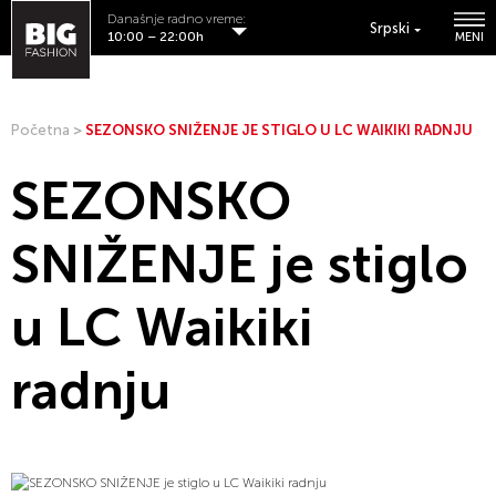
Današnje radno vreme:
Srpski
10:00 – 22:00h
MENI
Početna
>
SEZONSKO SNIŽENJE JE STIGLO U LC WAIKIKI RADNJU
SEZONSKO
SNIŽENJE je stiglo
u LC Waikiki
radnju