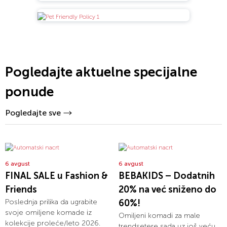
Pogledajte aktuelne specijalne
ponude
Pogledajte sve
6 avgust
6 avgust
FINAL SALE u Fashion &
BEBAKIDS – Dodatnih
Friends
20% na već sniženo do
Poslednja prilika da ugrabite
60%!
svoje omiljene komade iz
Omiljeni komadi za male
kolekcije proleće/leto 2026.
trendsetere sada uz još veću