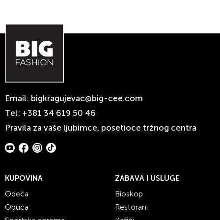
Email:
bigkragujevac@big-cee.com
Tel:
+381 34 619 50 46
Pravila za vaše ljubimce, posetioce tržnog centra
KUPOVINA
ZABAVA I USLUGE
Odeća
Bioskop
Obuća
Restorani