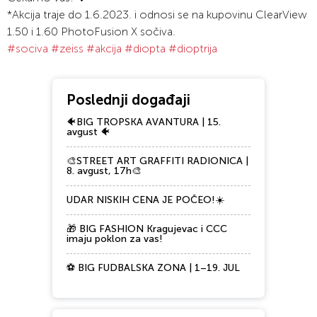
*Akcija traje do 1.6.2023. i odnosi se na kupovinu ClearView
1.50 i 1.60 PhotoFusion X sočiva.
#sociva
#zeiss
#akcija
#diopta
#dioptrija
Poslednji događaji
🐠BIG TROPSKA AVANTURA | 15.
avgust 🐠
🎨STREET ART GRAFFITI RADIONICA |
8. avgust, 17h🎨
UDAR NISKIH CENA JE POČEO!☀️
🎁 BIG FASHION Kragujevac i CCC
imaju poklon za vas!
⚽ BIG FUDBALSKA ZONA | 1–19. JUL