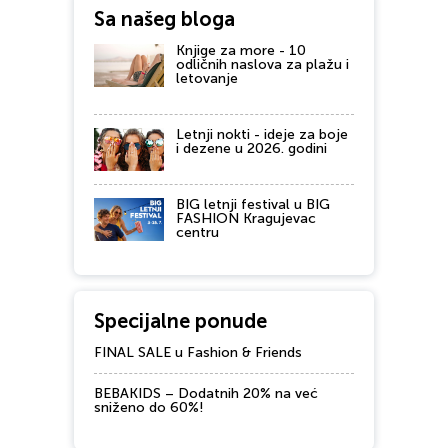
Sa našeg bloga
Knjige za more - 10
odličnih naslova za plažu i
letovanje
Letnji nokti - ideje za boje
i dezene u 2026. godini
BIG letnji festival u BIG
FASHION Kragujevac
centru
Specijalne ponude
FINAL SALE u Fashion & Friends
BEBAKIDS – Dodatnih 20% na već
sniženo do 60%!