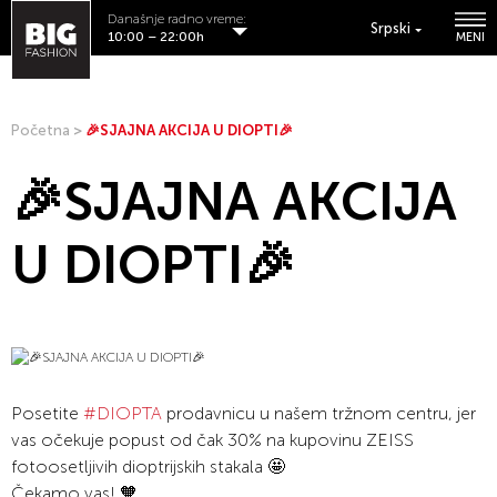
Današnje radno vreme:
Srpski
10:00 – 22:00h
MENI
Početna
>
🎉SJAJNA AKCIJA U DIOPTI🎉
🎉SJAJNA AKCIJA
U DIOPTI🎉
Posetite
#DIOPTA
prodavnicu u našem tržnom centru, jer
vas očekuje popust od čak 30% na kupovinu ZEISS
fotoosetljivih dioptrijskih stakala 🤩
Čekamo vas! 🧡