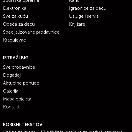
Sportska oprema
Kafići
Elektronika
Igraonice za decu
Sve za kuću
Usluge i servisi
Odeća za decu
Knjižare
Specijalizovane prodavnice
Kragujevac
ISTRAŽI BIG
Sve prodavnice
Događaji
Aktuelne ponude
Galerija
Mapa objekta
Kontakt
KORISNI TEKSTOVI