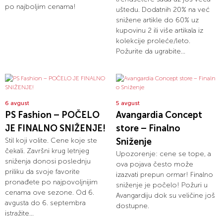
po najboljim cenama!
uštedu. Dodatnih 20% na već
snižene artikle do 60% uz
kupovinu 2 ili više artikala iz
kolekcije proleće/leto.
Požurite da ugrabite...
6 avgust
5 avgust
PS Fashion – POČELO
Avangardia Concept
JE FINALNO SNIŽENJE!
store – Finalno
Stil koji volite. Cene koje ste
Sniženje
čekali. Završni krug letnjeg
Upozorenje: cene se tope, a
sniženja donosi poslednju
ova pojava često može
priliku da svoje favorite
izazvati prepun ormar! Finalno
pronađete po najpovoljnijim
sniženje je počelo! Požuri u
cenama ove sezone. Od 6.
Avangardiju dok su veličine još
avgusta do 6. septembra
dostupne.
istražite...