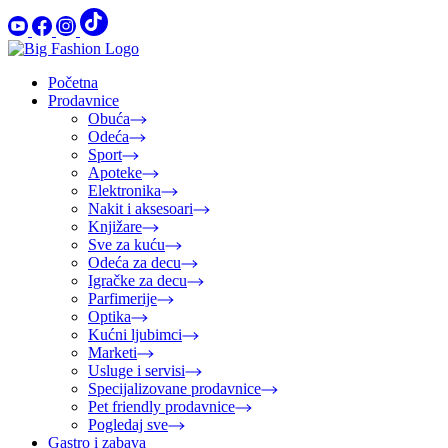
Početna
Prodavnice
Obuća
Odeća
Sport
Apoteke
Elektronika
Nakit i aksesoari
Knjižare
Sve za kuću
Odeća za decu
Igračke za decu
Parfimerije
Optika
Kućni ljubimci
Marketi
Usluge i servisi
Specijalizovane prodavnice
Pet friendly prodavnice
Pogledaj sve
Gastro i zabava