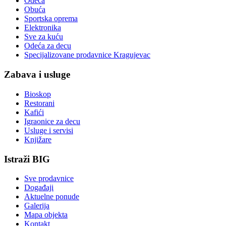
Odeća
Obuća
Sportska oprema
Elektronika
Sve za kuću
Odeća za decu
Specijalizovane prodavnice Kragujevac
Zabava i usluge
Bioskop
Restorani
Kafići
Igraonice za decu
Usluge i servisi
Knjižare
Istraži BIG
Sve prodavnice
Događaji
Aktuelne ponude
Galerija
Mapa objekta
Kontakt