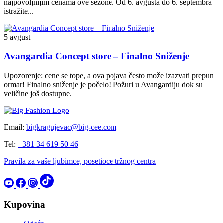
najpovoljnijim cenama ove sezone. Od 6. avgusta do 6. septembra
istražite...
5 avgust
Avangardia Concept store – Finalno Sniženje
Upozorenje: cene se tope, a ova pojava često može izazvati prepun
ormar! Finalno sniženje je počelo! Požuri u Avangardiju dok su
veličine još dostupne.
Email:
bigkragujevac@big-cee.com
Tel:
+381 34 619 50 46
Pravila za vaše ljubimce, posetioce tržnog centra
Kupovina