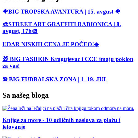
🐠BIG TROPSKA AVANTURA | 15. avgust 🐠
🎨STREET ART GRAFFITI RADIONICA | 8.
avgust, 17h🎨
UDAR NISKIH CENA JE POČEO!☀️
🎁 BIG FASHION Kragujevac i CCC imaju poklon
za vas!
⚽ BIG FUDBALSKA ZONA | 1–19. JUL
Sa našeg bloga
Knjige za more - 10 odličnih naslova za plažu i
letovanje