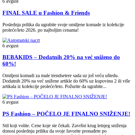
6 avgust
FINAL SALE u Fashion & Friends
Poslednja prilika da ugrabite svoje omiljene komade iz kolekcije
proleće/leto 2026. po najboljim cenama!
6 avgust
BEBAKIDS – Dodatnih 20% na već sniženo do
60%!
Omiljeni komadi za male trendsetere sada uz još veću uštedu.
Dodatnih 20% na već snižene artikle do 60% uz kupovinu 2 ili više
artikala iz kolekcije proleće/leto. Požurite da ugrabite...
6 avgust
PS Fashion – POČELO JE FINALNO SNIŽENJE!
Stil koji volite. Cene koje ste čekali. Završni krug letnjeg sniženja
donosi poslednju priliku da svoje favorite pronađete po