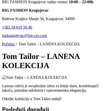
BIG FASHION Kragujevac radno vreme:
10:00 – 22:00h
BIG FASHION Kragujevac
Bulevar Kraljice Marije 56, Kragujevac 34000
+381 34 619 50 46
bigkragujevac@big-cee.com
Početna
>
Tom Tailor – LANENA KOLEKCIJA
Tom Tailor – LANENA
KOLEKCIJA
Lanena odeća je neophodan izbor za letnje dane, kombinujući
lakoću, prirodnu udobnost i vanvremensku eleganciju.
Otkrijte kolekciju u Tom Tailor radnji!
Poslednji događaji