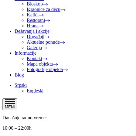
Bioskop
Igraonice za decu
Kafići
Restorani
Hrana
Dešavanja i akcije
Događaji
Aktuelne ponude
Galerija
Informacije
Kontakt
Mapa objekta
Fotografije objekta
Blog
Srpski
Engleski
MENI
Današnje radno vreme:
10:00 – 22:00h