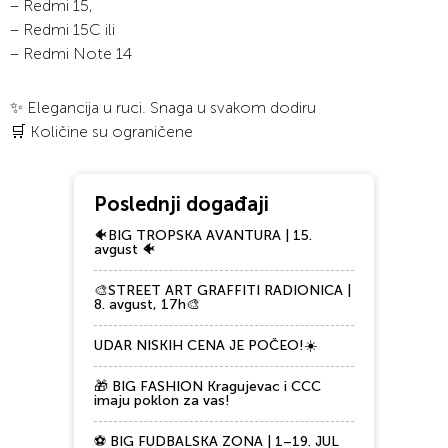
– Redmi 15,
– Redmi 15C ili
– Redmi Note 14
✨ Elegancija u ruci. Snaga u svakom dodiru
🛒 Količine su ograničene
Poslednji događaji
🐠BIG TROPSKA AVANTURA | 15.
avgust 🐠
🎨STREET ART GRAFFITI RADIONICA |
8. avgust, 17h🎨
UDAR NISKIH CENA JE POČEO!☀️
🎁 BIG FASHION Kragujevac i CCC
imaju poklon za vas!
⚽ BIG FUDBALSKA ZONA | 1–19. JUL