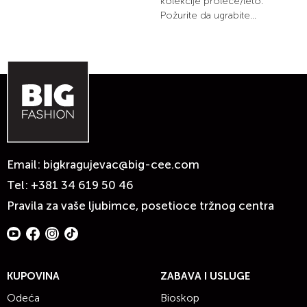
kolekcije proleće/leto.
Požurite da ugrabite...
Email:
bigkragujevac@big-cee.com
Tel:
+381 34 619 50 46
Pravila za vaše ljubimce, posetioce tržnog centra
KUPOVINA
ZABAVA I USLUGE
Odeća
Bioskop