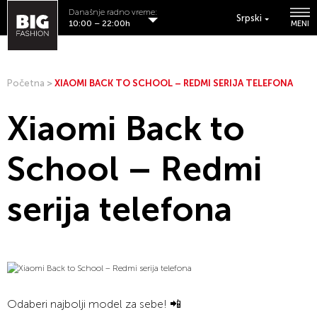
Današnje radno vreme:
Srpski
10:00 – 22:00h
MENI
Početna
>
XIAOMI BACK TO SCHOOL – REDMI SERIJA TELEFONA
Xiaomi Back to
School – Redmi
serija telefona
Odaberi najbolji model za sebe! 📲