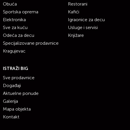
Obuća
Restorani
Sportska oprema
Kafići
Elektronika
Igraonice za decu
Sve za kuću
Usluge i servisi
Odeća za decu
Knjižare
Specijalizovane prodavnice
Kragujevac
ISTRAŽI BIG
Sve prodavnice
Događaji
Aktuelne ponude
Galerija
Mapa objekta
Kontakt