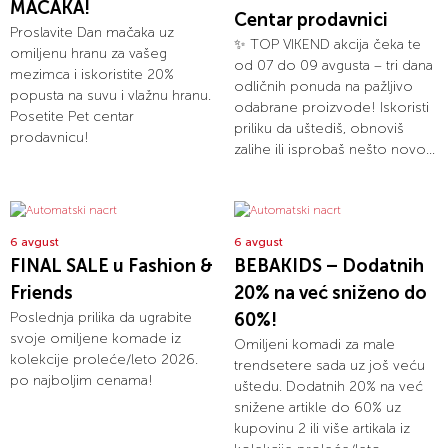
MAČAKA!
Centar prodavnici
Proslavite Dan mačaka uz
✨ TOP VIKEND akcija čeka te
omiljenu hranu za vašeg
od 07 do 09 avgusta – tri dana
mezimca i iskoristite 20%
odličnih ponuda na pažljivo
popusta na suvu i vlažnu hranu.
odabrane proizvode! Iskoristi
Posetite Pet centar
priliku da uštediš, obnoviš
prodavnicu!
zalihe ili isprobaš nešto novo...
6 avgust
6 avgust
FINAL SALE u Fashion &
BEBAKIDS – Dodatnih
Friends
20% na već sniženo do
Poslednja prilika da ugrabite
60%!
svoje omiljene komade iz
Omiljeni komadi za male
kolekcije proleće/leto 2026.
trendsetere sada uz još veću
po najboljim cenama!
uštedu. Dodatnih 20% na već
snižene artikle do 60% uz
kupovinu 2 ili više artikala iz