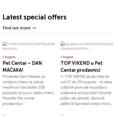
Latest special offers
Find out more
7 August
7 August
Pet Centar – DAN
TOP VIKEND u Pet
MAČAKA!
Centar prodavnici
Proslavite Dan mačaka uz
✨ TOP VIKEND akcija čeka te
omiljenu hranu za vašeg
od 07 do 09 avgusta – tri dana
mezimca i iskoristite 20%
odličnih ponuda na pažljivo
popusta na suvu i vlažnu hranu.
odabrane proizvode! Iskoristi
Posetite Pet centar
priliku da uštediš, obnoviš
prodavnicu!
zalihe ili isprobaš nešto novo...