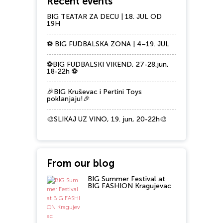
Recent events
BIG TEATAR ZA DECU | 18. JUL OD
19H
⚽ BIG FUDBALSKA ZONA | 4–19. JUL
⚽BIG FUDBALSKI VIKEND, 27-28.jun,
18-22h ⚽
🎉BIG Kruševac i Pertini Toys
poklanjaju!🎉
🎨SLIKAJ UZ VINO, 19. jun, 20-22h🎨
From our blog
BIG Summer Festival at
BIG FASHION Kragujevac