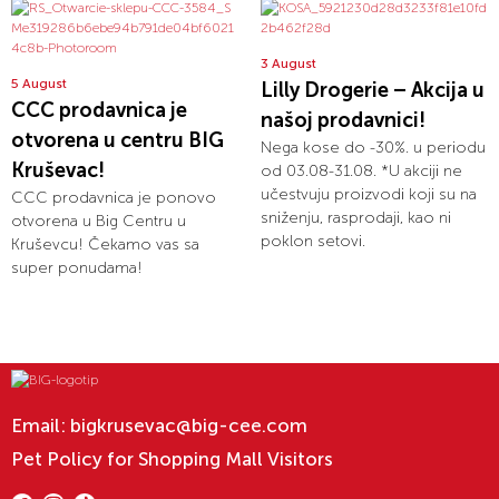
3 August
5 August
Lilly Drogerie – Akcija u
CCC prodavnica je
našoj prodavnici!
otvorena u centru BIG
Nega kose do -30%. u periodu
Kruševac!
od 03.08-31.08. *U akciji ne
učestvuju proizvodi koji su na
CCC prodavnica je ponovo
sniženju, rasprodaji, kao ni
otvorena u Big Centru u
poklon setovi.
Kruševcu! Čekamo vas sa
super ponudama!
Email:
bigkrusevac@big-cee.com
Pet Policy for Shopping Mall Visitors