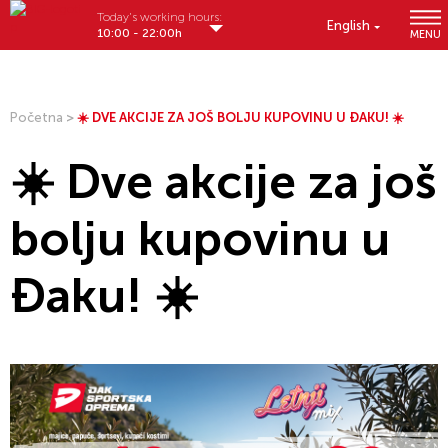
Today's working hours:
English
10:00 - 22:00h
MENU
Početna
>
☀️ DVE AKCIJE ZA JOŠ BOLJU KUPOVINU U ĐAKU! ☀️
☀️ Dve akcije za još
bolju kupovinu u
Đaku! ☀️