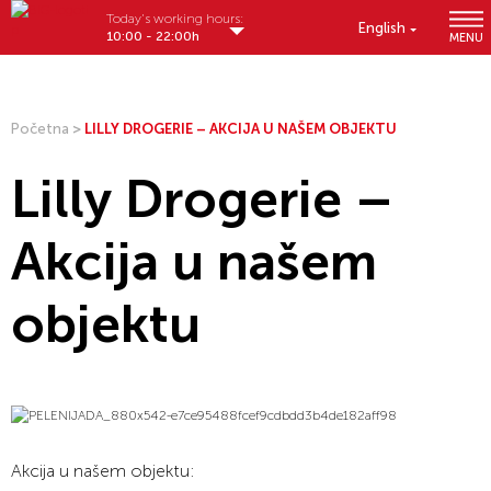
Today's working hours:
English
10:00 - 22:00h
MENU
Početna
>
LILLY DROGERIE – AKCIJA U NAŠEM OBJEKTU
Lilly Drogerie –
Akcija u našem
objektu
Akcija u našem objektu: