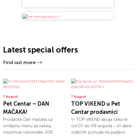
Latest special offers
Find out more
7 August
7 August
Pet Centar – DAN
TOP VIKEND u Pet
MAČAKA!
Centar prodavnici
Proslavite Dan mačaka uz
✨ TOP VIKEND akcija čeka te
omiljenu hranu za vašeg
od 07 do 09 avgusta – tri dana
mezimca i iskoristite 20%
odličnih ponuda na pažljivo