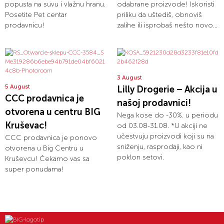
popusta na suvu i vlažnu hranu.
odabrane proizvode! Iskoristi
Posetite Pet centar
priliku da uštediš, obnoviš
prodavnicu!
zalihe ili isprobaš nešto novo...
3 August
5 August
Lilly Drogerie – Akcija u
CCC prodavnica je
našoj prodavnici!
otvorena u centru BIG
Nega kose do -30%. u periodu
Kruševac!
od 03.08-31.08. *U akciji ne
učestvuju proizvodi koji su na
CCC prodavnica je ponovo
sniženju, rasprodaji, kao ni
otvorena u Big Centru u
poklon setovi.
Kruševcu! Čekamo vas sa
super ponudama!