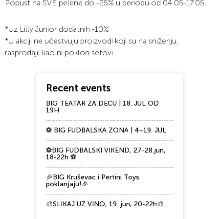
Popust na SVE pelene do -25% u periodu od 04.05-17.05.
*Uz Lilly Junior dodatnih -10%
*U akciji ne učestvuju proizvodi koji su na sniženju,
rasprodaji, kao ni poklon setovi.
Recent events
BIG TEATAR ZA DECU | 18. JUL OD
19H
⚽ BIG FUDBALSKA ZONA | 4–19. JUL
⚽BIG FUDBALSKI VIKEND, 27-28.jun,
18-22h ⚽
🎉BIG Kruševac i Pertini Toys
poklanjaju!🎉
🎨SLIKAJ UZ VINO, 19. jun, 20-22h🎨