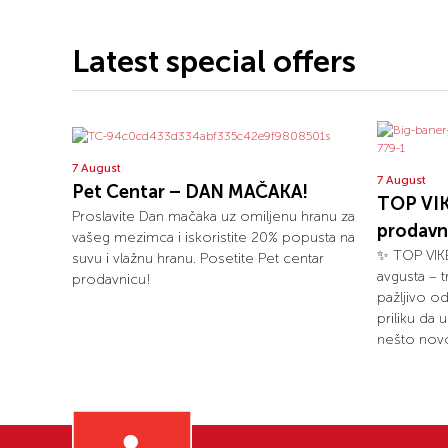
Latest special offers
7 August
7 August
Pet Centar – DAN MAČAKA!
TOP VIK
Proslavite Dan mačaka uz omiljenu hranu za
prodavn
vašeg mezimca i iskoristite 20% popusta na
✨ TOP VIKE
suvu i vlažnu hranu. Posetite Pet centar
avgusta – 
prodavnicu!
pažljivo o
priliku da 
nešto novo