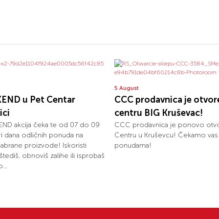
5 August
END u Pet Centar
CCC prodavnica je otvor
ici
centru BIG Kruševac!
ND akcija čeka te od 07 do 09
CCC prodavnica je ponovo otvo
tri dana odličnih ponuda na
Centru u Kruševcu! Čekamo vas
dabrane proizvode! Iskoristi
ponudama!
uštediš, obnoviš zalihe ili isprobaš
...