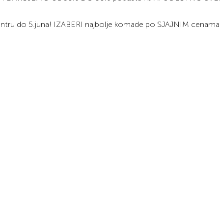
m centru do 5.juna! IZABERI najbolje komade po SJAJNIM cenam