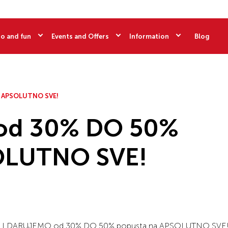
o and fun
Events and Offers
Information
Blog
 APSOLUTNO SVE!
– od 30% DO 50%
OLUTNO SVE!
I DARUJEMO od 30% DO 50% popusta na APSOLUTNO SVE!