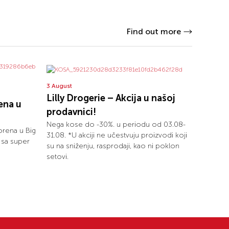
Find out more
3 August
Lilly Drogerie – Akcija u našoj
ena u
prodavnici!
Nega kose do -30%. u periodu od 03.08-
rena u Big
31.08. *U akciji ne učestvuju proizvodi koji
 sa super
su na sniženju, rasprodaji, kao ni poklon
setovi.