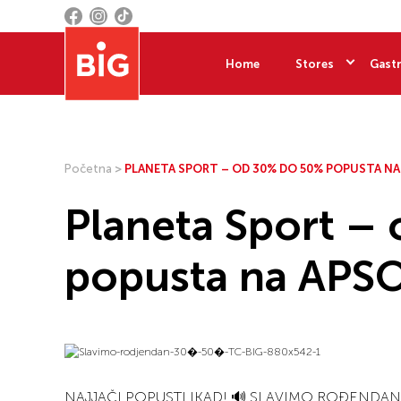
Home
Stores
Gastr
Početna
>
PLANETA SPORT – OD 30% DO 50% POPUSTA NA
Planeta Sport 
popusta na APS
NAJJAČI POPUSTI IKAD! 🔊 SLAVIMO ROĐENDAN 