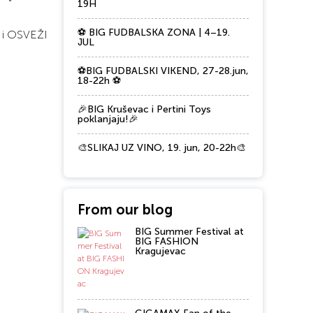
19H
⚽ BIG FUDBALSKA ZONA | 4–19.
a i OSVEŽI
JUL
⚽BIG FUDBALSKI VIKEND, 27-28.jun,
18-22h ⚽
🎉BIG Kruševac i Pertini Toys
poklanjaju!🎉
🎨SLIKAJ UZ VINO, 19. jun, 20-22h🎨
From our blog
BIG Summer Festival at
BIG FASHION
Kragujevac