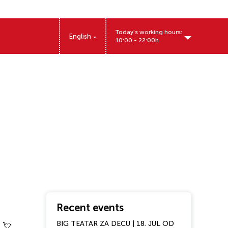
Today's working hours:
English
10:00 - 22:00h
Recent events
BIG TEATAR ZA DECU | 18. JUL OD
 💘