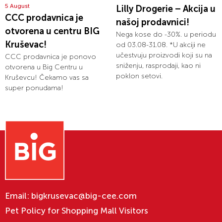
5 August
Lilly Drogerie – Akcija u
CCC prodavnica je
našoj prodavnici!
otvorena u centru BIG
Nega kose do -30%. u periodu
Kruševac!
od 03.08-31.08. *U akciji ne
učestvuju proizvodi koji su na
CCC prodavnica je ponovo
sniženju, rasprodaji, kao ni
otvorena u Big Centru u
poklon setovi.
Kruševcu! Čekamo vas sa
super ponudama!
Email:
bigkrusevac@big-cee.com
Pet Policy for Shopping Mall Visitors