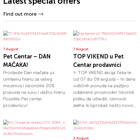
Latest special offers
Find out more
7 August
7 August
Pet Centar – DAN
TOP VIKEND u Pet
MAČAKA!
Centar prodavnici
Proslavite Dan mačaka uz
✨ TOP VIKEND akcija čeka te
omiljenu hranu za vašeg
od 07 do 09 avgusta – tri dana
mezimca i iskoristite 20%
odličnih ponuda na pažljivo
popusta na suvu i vlažnu hranu.
odabrane proizvode! Iskoristi
Posetite Pet centar
priliku da uštediš, obnoviš
prodavnicu!
zalihe ili isprobaš nešto novo...
3 August