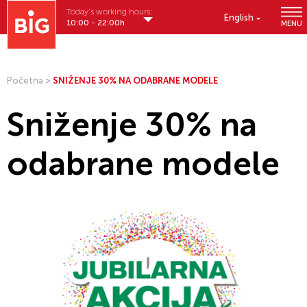
Today's working hours:
English
10:00 - 22:00h
MENU
Početna
>
SNIŽENJE 30% NA ODABRANE MODELE
Sniženje 30% na
odabrane modele