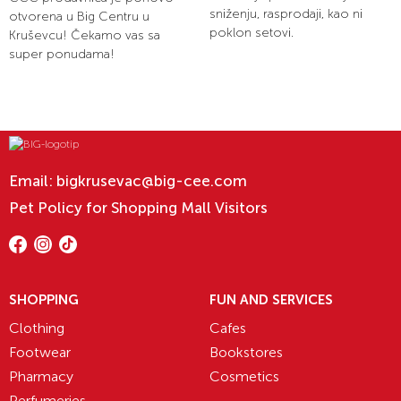
sniženju, rasprodaji, kao ni
otvorena u Big Centru u
poklon setovi.
Kruševcu! Čekamo vas sa
super ponudama!
Email:
bigkrusevac@big-cee.com
Pet Policy for Shopping Mall Visitors
SHOPPING
FUN AND SERVICES
Clothing
Cafes
Footwear
Bookstores
Pharmacy
Cosmetics
Perfumeries