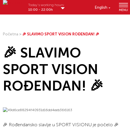
Today's working hours:
English
10:00 - 22:00h
MENU
Početna
>
🎉 SLAVIMO SPORT VISION ROĐENDAN! 🎉
🎉 SLAVIMO
SPORT VISION
ROĐENDAN! 🎉
🎉 Rođendansko slavlje u SPORT VISIONU je počelo 🎉