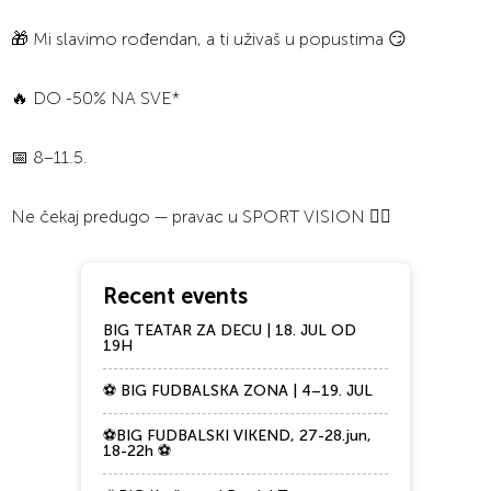
🎁 Mi slavimo rođendan, a ti uživaš u popustima 😏
🔥 DO -50% NA SVE*
📅 8–11.5.
Ne čekaj predugo — pravac u SPORT VISION 🏃‍♂️
Recent events
BIG TEATAR ZA DECU | 18. JUL OD
19H
⚽ BIG FUDBALSKA ZONA | 4–19. JUL
⚽BIG FUDBALSKI VIKEND, 27-28.jun,
18-22h ⚽