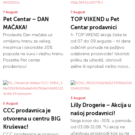
7 August
7 August
Pet Centar – DAN
TOP VIKEND u Pet
MAČAKA!
Centar prodavnici
Proslavite Dan mačaka uz
✨ TOP VIKEND akcija čeka te
omiljenu hranu za vašeg
od 07 do 09 avgusta – tri dana
mezimca i iskoristite 20%
odličnih ponuda na pažljivo
popusta na suvu i vlažnu hranu.
odabrane proizvode! Iskoristi
Posetite Pet centar
priliku da uštediš, obnoviš
prodavnicu!
zalihe ili isprobaš nešto novo...
3 August
5 August
Lilly Drogerie – Akcija u
CCC prodavnica je
našoj prodavnici!
otvorena u centru BIG
Nega kose do -30%. u periodu
Kruševac!
od 03.08-31.08. *U akciji ne
učestvuju proizvodi koji su na
CCC prodavnica je ponovo