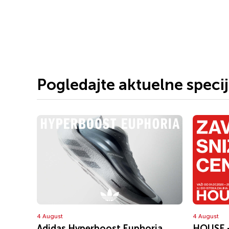
Pogledajte aktuelne speci
4 August
4 August
Adidas Hyperboost Euphoria
HOUSE 