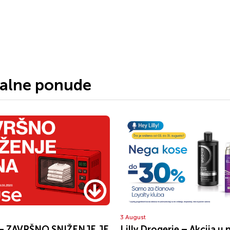
jalne ponude
3 August
– ZAVRŠNO SNIŽENJE JE
Lilly Drogerie – Akcija u 