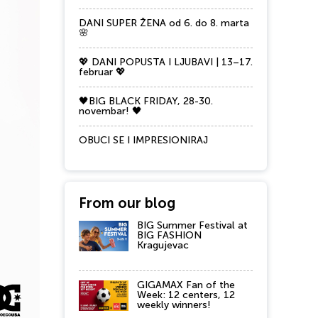
DANI SUPER ŽENA od 6. do 8. marta
🌸
💖 DANI POPUSTA I LJUBAVI | 13–17.
februar 💖
🖤BIG BLACK FRIDAY, 28-30.
novembar! 🖤
OBUCI SE I IMPRESIONIRAJ
From our blog
BIG Summer Festival at
BIG FASHION
Kragujevac
GIGAMAX Fan of the
Week: 12 centers, 12
weekly winners!