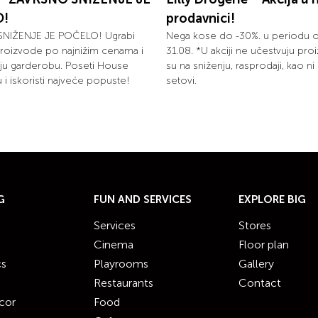
O!
prodavnici!
NIŽENJE JE POČELO! Ugrabi
Nega kose do -30%. u periodu 
roizvode po najnižim cenama i
31.08. *U akciji ne učestvuju proi
ju garderobu. Poseti House
su na sniženju, rasprodaji, kao n
 i iskoristi najveće popuste!
setovi.
G
FUN AND SERVICES
EXPLORE BIG
Services
Stores
Cinema
Floor plan
cs
Playrooms
Gallery
Restaurants
Contact
cor
Food