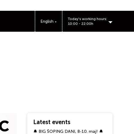
Today's working hours:
English
10:00 - 22:00h
Latest events
🔔 BIG ŠOPING DANI, 8-10. maj! 🔔