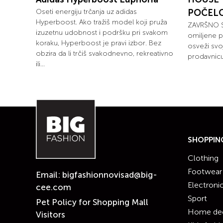
Oseti energiju trčanja uz adidas
POČEL
Hyperboost. Ako tražiš model koji pruža
ZAVRŠNO S
izuzetnu udobnost i podršku pri svakom
omiljene p
koraku, Hyperboost je pravi izbor. Bez
osveži svo
obzira da li trčiš svakodnevno, rekreativno
prodavnicu
ili...
SHOPPIN
Clothing
Footwear
Email:
bigfashionnovisad@big-
Electroni
cee.com
Sport
Pet Policy for Shopping Mall
Home de
Visitors