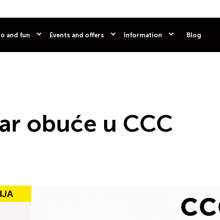
o and fun
Events and offers
Information
Blog
par obuće u CCC