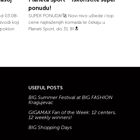
ponudu!
od 03.08-
SUPER PONUDA!🚀 Novi nivo uštede i top
zvodi koji
cene najtraženijih komada te čekaju u
i poklon
Planeti Sport, do 31. 8!🔝
USEFUL POSTS
BIG Summer Festival at BIG FASHION
Kragujevac
GIGAMAX Fan of the Week: 12 centers,
12 weekly winners!
BIG Shopping Days