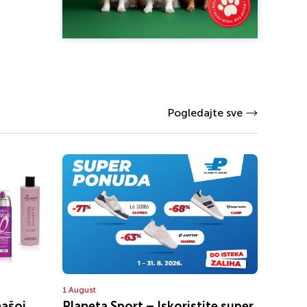
Pogledajte sve
1 August
našoj
Planeta Sport – Iskoristite super