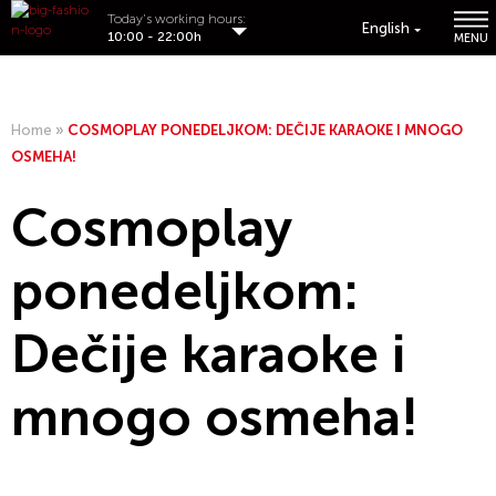
Today's working hours:
English
10:00 - 22:00h
MENU
Home
»
COSMOPLAY PONEDELJKOM: DEČIJE KARAOKE I MNOGO
OSMEHA!
Cosmoplay
ponedeljkom:
Dečije karaoke i
mnogo osmeha!