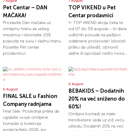
7 August
7 August
Pet Centar – DAN
TOP VIKEND u Pet
MAČAKA!
Centar prodavnici
Proslavite Dan mačaka uz
✨ TOP VIKEND akcija čeka te
omiljenu hranu za vašeg
od 07 do 09 avgusta – tri dana
mezimca i iskoristite 20%
odličnih ponuda na pažljivo
popusta na suvu i vlažnu hranu.
odabrane proizvode! Iskoristi
Posetite Pet centar
priliku da uštediš, obnoviš
prodavnicu!
zalihe ili isprobaš nešto novo...
6 August
6 August
BEBAKIDS – Dodatnih
FINAL SALE u Fashion
20% na već sniženo do
Company radnjama
60%!
Final Sale: Poslednja prilika da
Omiljeni komadi za male
ugrabite svoje omiljene
trendsetere sada uz još veću
komade iz kolekcije
uštedu. Dodatnih 20% na već
proleće/leto 2026. po