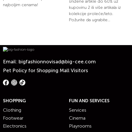
snižene artikle do 60% uz
najboljim cenama!
kupovinu 2 ili više artikala iz
kolekcije proleće/leto.
Požurite da ugrabite...
Email:
bigfashionnovisad@big-cee.com
Pet Policy for Shopping Mall Visitors
SHOPPING
FUN AND SERVICES
Clothing
Services
Footwear
Cinema
Electronics
Playrooms