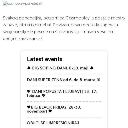
Svakog ponedeljka, pozornica Cosmoplay-a postaje mesto
zabave, ritma i osmeha! Pozivamo svu decu da zapevaju
svoje omiljene pesme na Cosmoviziji – našim veselim
dečijim karaokama!
Latest events
🔔 BIG ŠOPING DANI, 8-10. maj! 🔔
DANI SUPER ŽENA od 6. do 8. marta 🌸
💖 DANI POPUSTA I LJUBAVI | 13–17.
februar 💖
🖤BIG BLACK FRIDAY, 28-30.
novembar! 🖤
OBUCI SE I IMPRESIONIRAJ