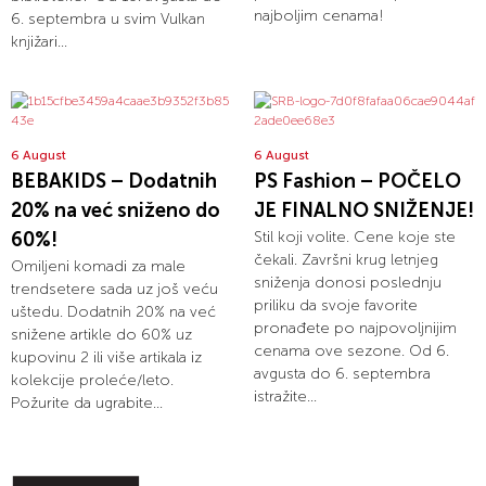
najboljim cenama!
6. septembra u svim Vulkan
knjižari...
6 August
6 August
BEBAKIDS – Dodatnih
PS Fashion – POČELO
20% na već sniženo do
JE FINALNO SNIŽENJE!
60%!
Stil koji volite. Cene koje ste
čekali. Završni krug letnjeg
Omiljeni komadi za male
sniženja donosi poslednju
trendsetere sada uz još veću
priliku da svoje favorite
uštedu. Dodatnih 20% na već
pronađete po najpovoljnijim
snižene artikle do 60% uz
cenama ove sezone. Od 6.
kupovinu 2 ili više artikala iz
avgusta do 6. septembra
kolekcije proleće/leto.
istražite...
Požurite da ugrabite...