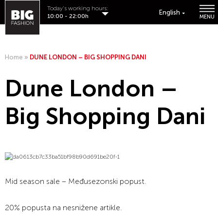
Today's working hours:
English
10:00 - 22:00h
MENU
Home
»
DUNE LONDON – BIG SHOPPING DANI
Dune London –
Big Shopping Dani
Mid season sale – Međusezonski popust.
20% popusta na nesnižene artikle.