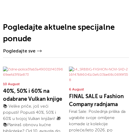
Pogledajte aktuelne specijalne
ponude
Pogledajte sve
10 August
6 August
40%, 50% i 60% na
FINAL SALE u Fashion
odabrane Vulkan knjige
Company radnjama
📚 Velike priče, još veći
Final Sale: Poslednja prilika da
popusti! Popusti 40%, 50% i
ugrabite svoje omiljene
60% u tvojoj Vulkan knjižari! 🎁
komade iz kolekcije
📚Planiraš obnovu kućne
proleće/leto 2026. po
biblioteke? Od 10. avgusta do