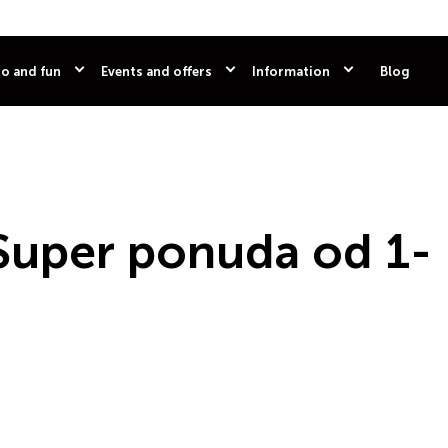
o and fun
Events and offers
Information
Blog
 Super ponuda od 1-