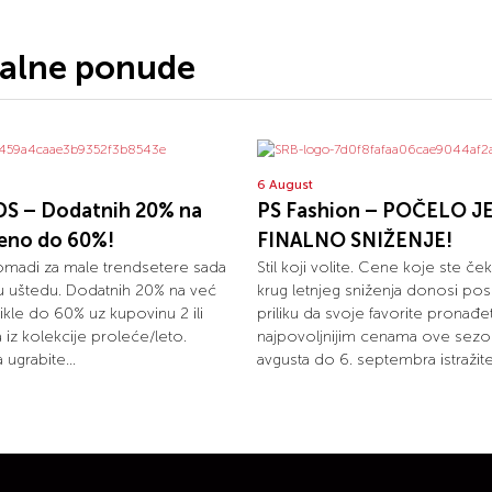
jalne ponude
6 August
S – Dodatnih 20% na
PS Fashion – POČELO J
ženo do 60%!
FINALNO SNIŽENJE!
omadi za male trendsetere sada
Stil koji volite. Cene koje ste ček
u uštedu. Dodatnih 20% na već
krug letnjeg sniženja donosi pos
ikle do 60% uz kupovinu 2 ili
priliku da svoje favorite pronađ
la iz kolekcije proleće/leto.
najpovoljnijim cenama ove sezo
 ugrabite...
avgusta do 6. septembra istražite.