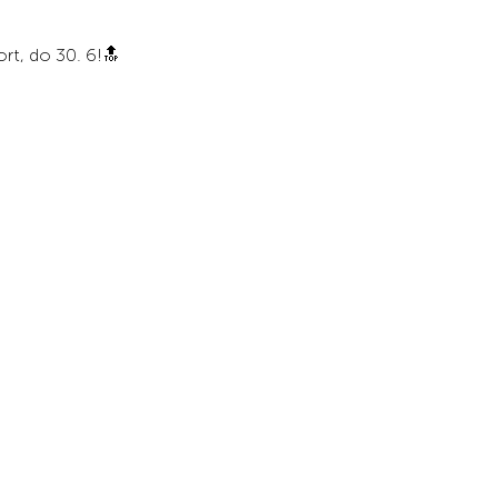
ort, do 30. 6!🔝