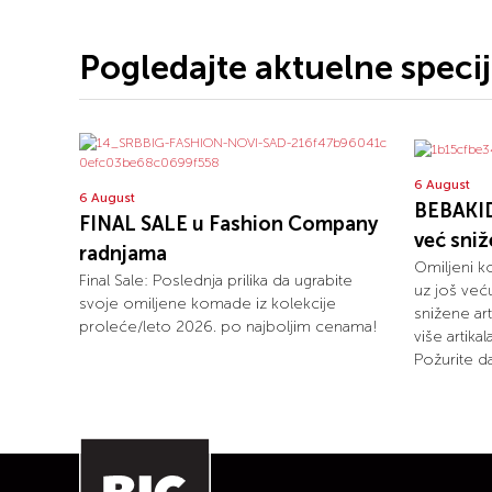
Pogledajte aktuelne speci
6 August
6 August
BEBAKID
FINAL SALE u Fashion Company
već sni
radnjama
Omiljeni k
Final Sale: Poslednja prilika da ugrabite
uz još već
svoje omiljene komade iz kolekcije
snižene art
proleće/leto 2026. po najboljim cenama!
više artika
Požurite da