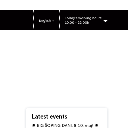
Today's working hours:
English
10:00 - 22:00h
Latest events
🔔 BIG ŠOPING DANI, 8-10. maj! 🔔