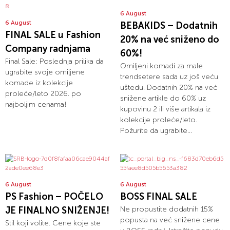
6 August
6 August
BEBAKIDS – Dodatnih
FINAL SALE u Fashion
20% na već sniženo do
Company radnjama
60%!
Final Sale: Poslednja prilika da
Omiljeni komadi za male
ugrabite svoje omiljene
trendsetere sada uz još veću
komade iz kolekcije
uštedu. Dodatnih 20% na već
proleće/leto 2026. po
snižene artikle do 60% uz
najboljim cenama!
kupovinu 2 ili više artikala iz
kolekcije proleće/leto.
Požurite da ugrabite...
6 August
6 August
PS Fashion – POČELO
BOSS FINAL SALE
JE FINALNO SNIŽENJE!
Ne propustite dodatnih 15%
popusta na već snižene cene
Stil koji volite. Cene koje ste