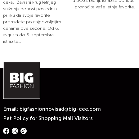
u BOSS radnji. Istražite ponudu
čekali. Završni krug letnjeg
i pronađite vaše letnje favorite.
sniženja donosi poslednju
priliku da svoje favorite
pronađete po najpovoljnijim
cenama ove sezone. Od 6.
avgusta do 6. septembra
istražite...
Email:
bigfashionnovisad@big-cee.com
Pet Policy for Shopping Mall Visitors