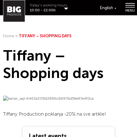
Today's working hours:
English
10:00 - 22:00h
MENU
Home
»
TIFFANY – SHOPPING DAYS
Tiffany –
Shopping days
Tiffany Production poklanja -20% na sve artikle!
Latest events