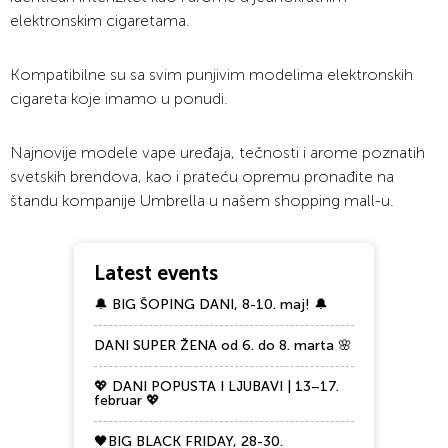
elektronskim cigaretama.
Kompatibilne su sa svim punjivim modelima elektronskih
cigareta koje imamo u ponudi.
Najnovije modele vape uređaja, tečnosti i arome poznatih
svetskih brendova, kao i prateću opremu pronađite na
štandu kompanije Umbrella u našem shopping mall-u.
Latest events
🔔 BIG ŠOPING DANI, 8-10. maj! 🔔
DANI SUPER ŽENA od 6. do 8. marta 🌸
💖 DANI POPUSTA I LJUBAVI | 13–17.
februar 💖
🖤BIG BLACK FRIDAY, 28-30.