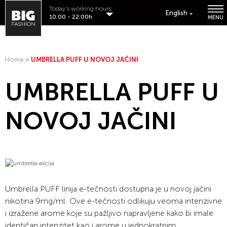
Today's working hours:
English
10:00 - 22:00h
MENU
Home
»
UMBRELLA PUFF U NOVOJ JAČINI
UMBRELLA PUFF U
NOVOJ JAČINI
Umbrella PUFF linija e-tečnosti dostupna je u novoj jačini
nikotina 9mg/ml. Ove e-tečnosti odlikuju veoma intenzivne
i izražene arome koje su pažljivo napravljene kako bi imale
identičan intenzitet kao i arome u jednokratnim