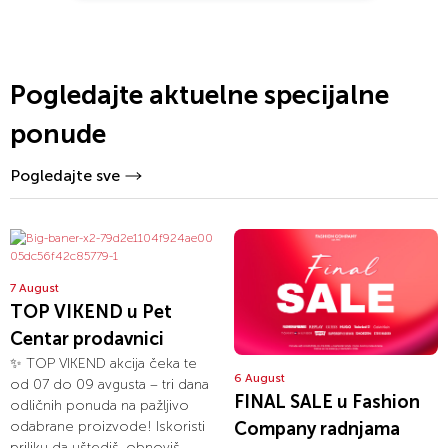
Pogledajte aktuelne specijalne
ponude
Pogledajte sve
7 August
TOP VIKEND u Pet
Centar prodavnici
✨ TOP VIKEND akcija čeka te
6 August
od 07 do 09 avgusta – tri dana
FINAL SALE u Fashion
odličnih ponuda na pažljivo
Company radnjama
odabrane proizvode! Iskoristi
priliku da uštediš, obnoviš