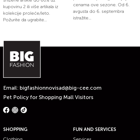
snižene artikle do 60% uz
cenama ove sezone. Od 6.
kupovinu 2 ili više artikala iz
avgusta do 6. septembra
kolekcije proleće/leto.
istražite...
Požurite da ugrabite...
Email:
bigfashionnovisad@big-cee.com
Pet Policy for Shopping Mall Visitors
SHOPPING
FUN AND SERVICES
Clothing
Services