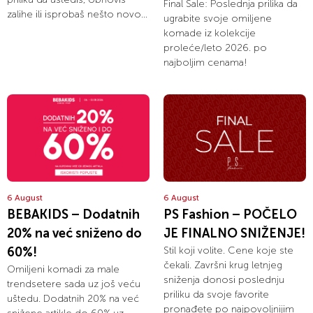
Final Sale: Poslednja prilika da
zalihe ili isprobaš nešto novo...
ugrabite svoje omiljene
komade iz kolekcije
proleće/leto 2026. po
najboljim cenama!
6 August
6 August
BEBAKIDS – Dodatnih
PS Fashion – POČELO
20% na već sniženo do
JE FINALNO SNIŽENJE!
60%!
Stil koji volite. Cene koje ste
čekali. Završni krug letnjeg
Omiljeni komadi za male
sniženja donosi poslednju
trendsetere sada uz još veću
priliku da svoje favorite
uštedu. Dodatnih 20% na već
pronađete po najpovoljnijim