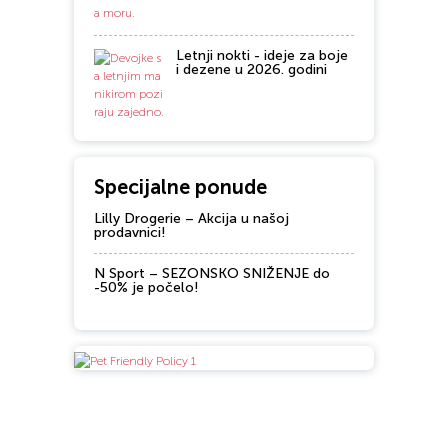
Letnji nokti - ideje za boje
i dezene u 2026. godini
Specijalne ponude
Lilly Drogerie – Akcija u našoj
prodavnici!
N Sport – SEZONSKO SNIŽENJE do
-50% je počelo!