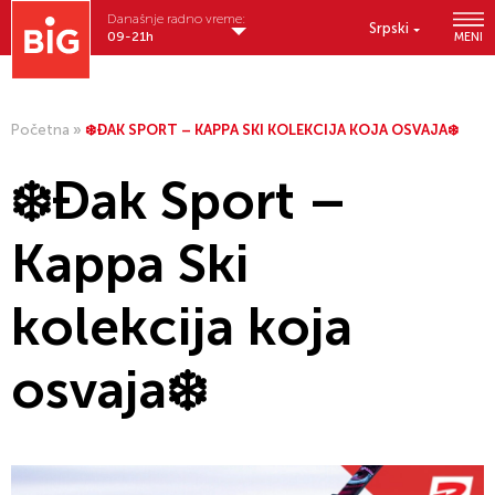
Današnje radno vreme:
Srpski
09-21h
MENI
Početna
»
❄️ĐAK SPORT – KAPPA SKI KOLEKCIJA KOJA OSVAJA❄️
❄️Đak Sport –
Kappa Ski
kolekcija koja
osvaja❄️