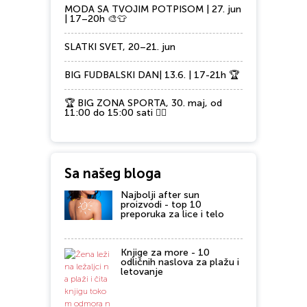
MODA SA TVOJIM POTPISOM | 27. jun
| 17–20h 🎨👕
SLATKI SVET, 20–21. jun
BIG FUDBALSKI DAN| 13.6. | 17-21h 🏆
🏆 BIG ZONA SPORTA, 30. maj, od
11:00 do 15:00 sati 🏃‍♂️
Sa našeg bloga
Najbolji after sun
proizvodi - top 10
preporuka za lice i telo
Knjige za more - 10
odličnih naslova za plažu i
letovanje