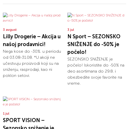
3 avgust
3 jul
Lilly Drogerie – Akcija u
N Sport – SEZONSKO
našoj prodavnici!
SNIŽENJE do -50% je
Nega kose do -30%. u periodu
počelo!
od 03.08-31.08. *U akciji ne
SEZONSKO SNIŽENJE je
učestvuju proizvodi koji su na
počelo! Iskoristite do -50% na
sniženju, rasprodaji, kao ni
deo asortimana do 29.8. i
poklon setovi.
obezbedite svoje favorite na
vreme.
1 jul
SPORT VISION –
Sezonsko sniženje je