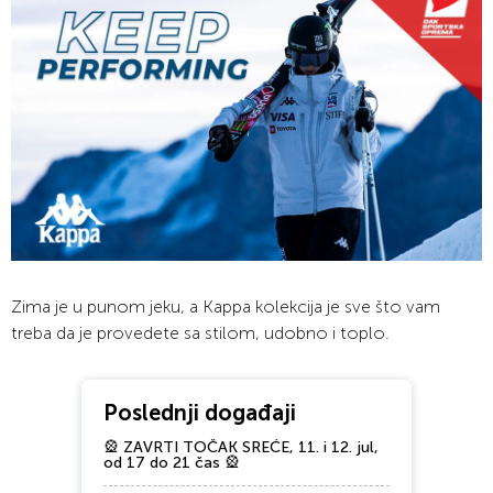
Zima je u punom jeku, a Kappa kolekcija je sve što vam
treba da je provedete sa stilom, udobno i toplo.
Poslednji događaji
🎡 ZAVRTI TOČAK SREĆE, 11. i 12. jul,
od 17 do 21 čas 🎡