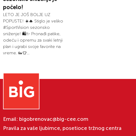
počelo!
LETO JE JOŠ BOLJE UZ
POPUSTE! ☀️🔥 Stiglo je veliko
#SportVision sezonsko
sniženje! 🛍️✨ Pronađi patike,
odeću i opremu za svaki letnji
plan i ugrabi svoje favorite na
vreme. 👟👕...
Email:
bigobrenovac@big-cee.com
Pravila za vaše ljubimce, posetioce tržnog centra