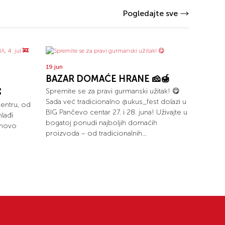
Pogledajte sve
19 jun
BAZAR DOMAĆE HRANE 🧀🍯

Spremite se za pravi gurmanski užitak! 😋
Sada već tradicionalno @ukus_fest dolazi u
centru, od
BIG Pančevo centar 27. i 28. juna! Uživajte u
lađi
bogatoj ponudi najboljih domaćih
onovo
proizvoda – od tradicionalnih...