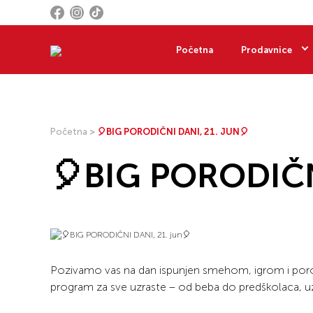
Početna
Prodavnice
Početna
>
🎈BIG PORODIČNI DANI, 21. JUN🎈
🎈BIG PORODIČNI
Pozivamo vas na dan ispunjen smehom, igrom i por
program za sve uzraste – od beba do predškolaca, uz 