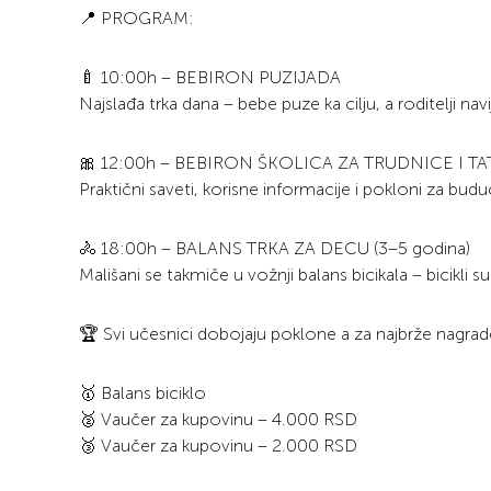
📍 PROGRAM:
🍼 10:00h – BEBIRON PUZIJADA
Najslađa trka dana – bebe puze ka cilju, a roditelji na
🎀 12:00h – BEBIRON ŠKOLICA ZA TRUDNICE I TA
Praktični saveti, korisne informacije i pokloni za bud
🚴 18:00h – BALANS TRKA ZA DECU (3–5 godina)
Mališani se takmiče u vožnji balans bicikala – bicikli 
🏆 Svi učesnici dobojaju poklone a za najbrže nagrad
🥇 Balans biciklo
🥈 Vaučer za kupovinu – 4.000 RSD
🥉 Vaučer za kupovinu – 2.000 RSD