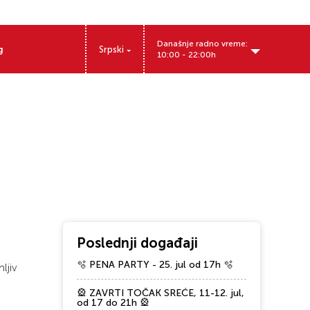
Današnje radno vreme:
g
Srpski
10:00 - 22:00h
Miloša Obrenovića 12, Pančevo, Srbija
Poslednji događaji
🫧 PENA PARTY - 25. jul od 17h 🫧
ljiv
🎡 ZAVRTI TOČAK SREĆE, 11-12. jul,
od 17 do 21h 🎡