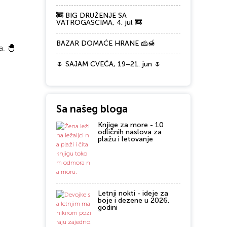
🚒 BIG DRUŽENJE SA
VATROGASCIMA, 4. jul 🚒
BAZAR DOMAĆE HRANE 🧀🍯
a. 🐣
🌷 SAJAM CVEĆA, 19–21. jun 🌷
Sa našeg bloga
Knjige za more - 10
odličnih naslova za
plažu i letovanje
Letnji nokti - ideje za
boje i dezene u 2026.
godini