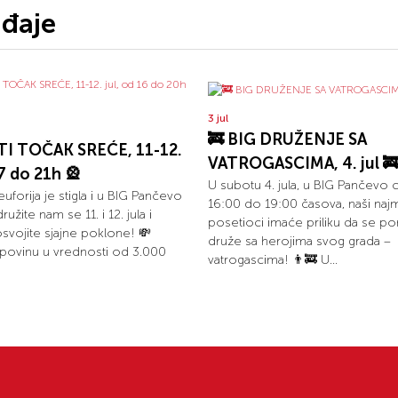
ađaje
3 jul
🚒 BIG DRUŽENJE SA
TI TOČAK SREĆE, 11-12.
VATROGASCIMA, 4. jul 
17 do 21h 🎡
U subotu 4. jula, u BIG Pančevo 
uforija je stigla i u BIG Pančevo
16:00 do 19:00 časova, naši najm
ružite nam se 11. i 12. jula i
posetioci imaće priliku da se p
 osvojite sjajne poklone! 💸
druže sa herojima svog grada –
povinu u vrednosti od 3.000
vatrogascima! 👨‍🚒 U...