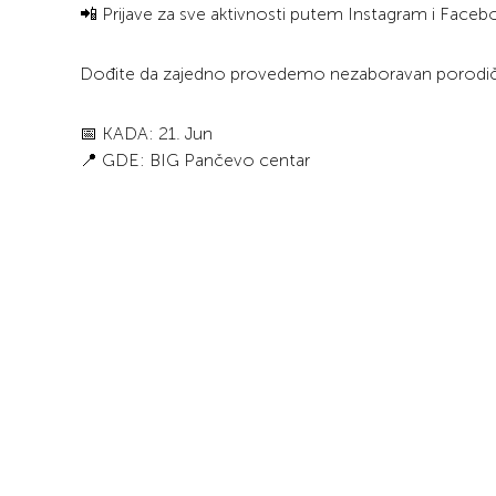
📲 Prijave za sve aktivnosti putem Instagram i Face
Dođite da zajedno provedemo nezaboravan porodičn
📅 KADA: 21. Jun
📍 GDE: BIG Pančevo centar