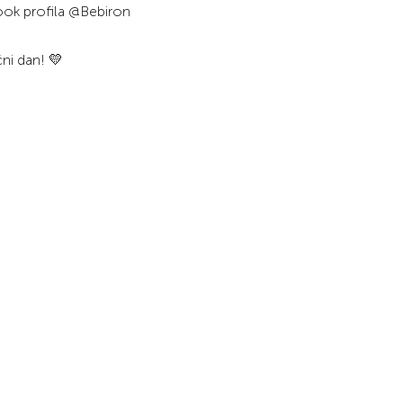
book profila @Bebiron
i dan! 💛