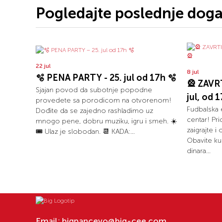
Pogledajte poslednje dog
22 jul
8 jul
🫧 PENA PARTY - 25. jul od 17h 🫧
🎡 ZAVR
Sjajan povod da subotnje popodne
jul, od 
provedete sa porodicom na otvorenom!
Fudbalska e
Dođite da se zajedno rashladimo uz
centar! Prid
mnogo pene, dobru muziku, igru i smeh. ☀️
zaigrajte i
🎟️ Ulaz je slobodan. 📆 KADA:...
Obavite ku
dinara...
Email:
bigpancevo@big-cee.com