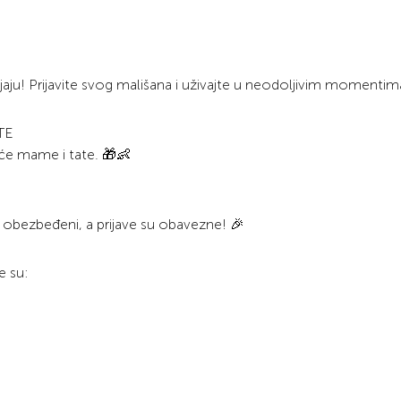
vijaju! Prijavite svog mališana i uživajte u neodoljivim momentim
TE
uće mame i tate. 🎁👶
su obezbeđeni, a prijave su obavezne! 🎉
e su: