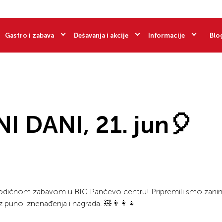
Gastro i zabava
Dešavanja i akcije
Informacije
Blo
 DANI, 21. jun🎈
odičnom zabavom u BIG Pančevo centru! Pripremili smo zanim
puno iznenađenja i nagrada. 🧸👨‍👩‍👧