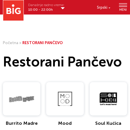
Današnje radno vreme:
Srpski
10:00 - 22:00h
MENI
Početna
>
RESTORANI PANČEVO
Restorani Pančevo
Burrito Madre
Mood
Soul Kućica