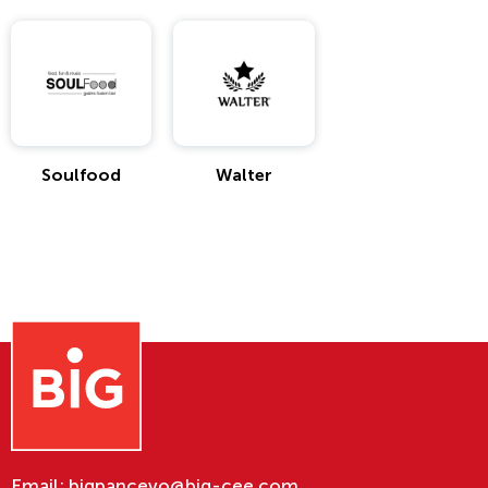
Soulfood
Walter
Email:
bigpancevo@big-cee.com