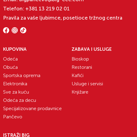
Telefon:
+381 13 219 02 01
Pravila za vaše ljubimce, posetioce tržnog centra
KUPOVINA
ZABAVA I USLUGE
Odeća
Bioskop
Obuća
Restorani
Sportska oprema
Kafići
Elektronika
Usluge i servisi
Sve za kuću
Knjižare
Odeća za decu
Specijalizovane prodavnice
Pančevo
ISTRAŽI BIG