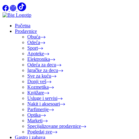
Početna
Prodavnice
Obuća
Odeća
Sport
Apoteke
Elektronika
Odeća za decu
Igračke za decu
Sve za kuću
Donji veš
Kozmetika
Knjižare
Usluge i servisi
Nakit i aksesoari
Parfimerije
Optika
Marketi
Specijalizovane prodavnice
Pogledaj sve
Gastro i zabava