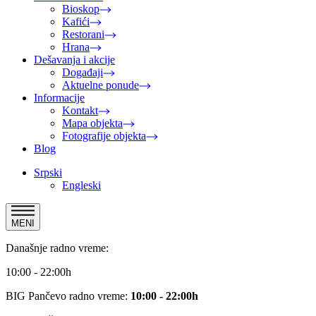
Bioskop
Kafići
Restorani
Hrana
Dešavanja i akcije
Događaji
Aktuelne ponude
Informacije
Kontakt
Mapa objekta
Fotografije objekta
Blog
Srpski
Engleski
MENI
Današnje radno vreme:
10:00 - 22:00h
BIG Pančevo radno vreme:
10:00 - 22:00h