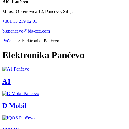
BIG Pančevo
Miloša Obrenovića 12, Pančevo, Srbija
+381 13 219 02 01
bigpancevo@big-cee.com
Početna
>
Elektronika Pančevo
Elektronika Pančevo
A1
D Mobil