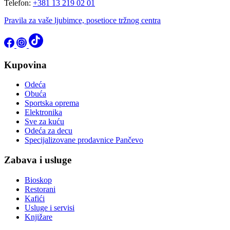
Telefon:
+381 13 219 02 01
Pravila za vaše ljubimce, posetioce tržnog centra
Kupovina
Odeća
Obuća
Sportska oprema
Elektronika
Sve za kuću
Odeća za decu
Specijalizovane prodavnice Pančevo
Zabava i usluge
Bioskop
Restorani
Kafići
Usluge i servisi
Knjižare