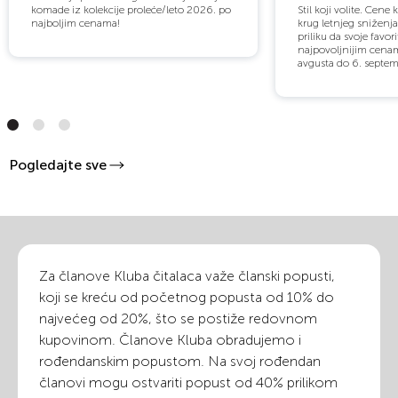
komade iz kolekcije proleće/leto 2026. po
Stil koji volite. Cene 
najboljim cenama!
krug letnjeg sniženj
priliku da svoje favo
najpovoljnijim cena
avgusta do 6. septemb
Pogledajte sve
Za članove Kluba čitalaca važe članski popusti,
koji se kreću od početnog popusta od 10% do
najvećeg od 20%, što se postiže redovnom
kupovinom. Članove Kluba obradujemo i
rođendanskim popustom. Na svoj rođendan
članovi mogu ostvariti popust od 40% prilikom