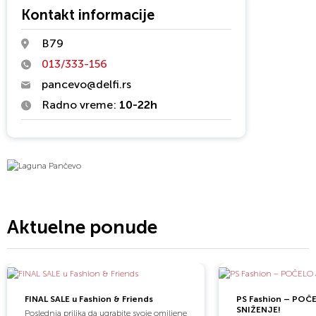
Kontakt informacije
B79
013/333-156
pancevo@delfi.rs
Radno vreme:
10-22h
Aktuelne ponude
FINAL SALE u Fashion & Friends
PS Fashion – POČ
SNIŽENJE!
Poslednja prilika da ugrabite svoje omiljene