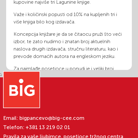
kupovine najviše tri Lagunine knjige.
Važe i količinski popusti od 10% na kupljenih tri i
više knjiga bilo kog izdavača.
Koncepcija knjižare je da se čitaocu pruži što veći
izbor, te zato nudimo i znatan broj aktuelnih
naslova drugih izdavača, stručnu literaturu, kao i
prevode domaćih autora na engleskom jeziku.
Za najmlađe posetioce u ponudi je i veliki broj
edukativnih igara i plišanih igračaka.
Naša knjižara se izdvaja po bogatom izboru
kartolerije i originalnog uvoznog gift programa
(lampica za knjige, šolja, prelepo dizajniranih kesa,
agendi), mnogih detalja koji ce kupcu dati
inspiraciju pri izboru poklona i pružiti osećaj
Email:
bigpancevo@big-cee.com
zadovoljstva prilikom kupovine.
Telefon:
+381 13 219 02 01
Pravila za vaše ljubimce, posetioce tržnog centra