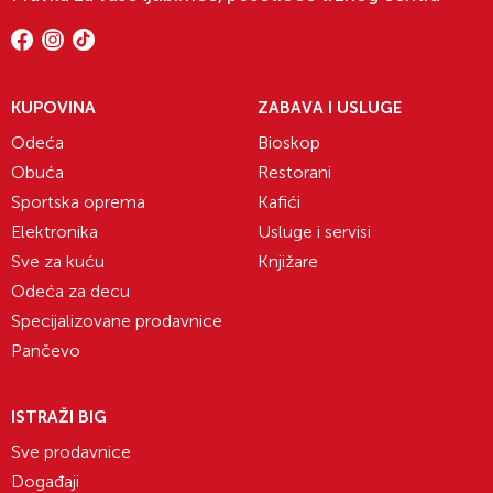
KUPOVINA
ZABAVA I USLUGE
Odeća
Bioskop
Obuća
Restorani
Sportska oprema
Kafići
Elektronika
Usluge i servisi
Sve za kuću
Knjižare
Odeća za decu
Specijalizovane prodavnice
Pančevo
ISTRAŽI BIG
Sve prodavnice
Događaji