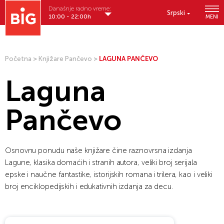
Današnje radno vreme:
Srpski
10:00 - 22:00h
MENI
Početna
>
Knjižare Pančevo
>
LAGUNA PANČEVO
Laguna
Pančevo
Osnovnu ponudu naše knjižare čine raznovrsna izdanja
Lagune, klasika domaćih i stranih autora, veliki broj serijala
epske i naučne fantastike, istorijskih romana i trilera, kao i veliki
broj enciklopedijskih i edukativnih izdanja za decu.