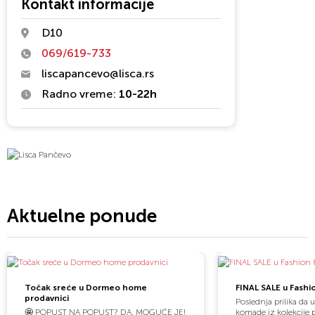
Kontakt informacije
odabranim modelima Lisca zadovljava potrebe i želje svojih
D10
lojalnih kupaca.
069/619-733
liscapancevo@lisca.rs
Radno vreme:
10-22h
Aktuelne ponude
Točak sreće u Dormeo home
FINAL SALE u Fashi
prodavnici
Poslednja prilika da 
🤩 POPUST NA POPUST? DA, MOGUĆE JE!
komade iz kolekcije 