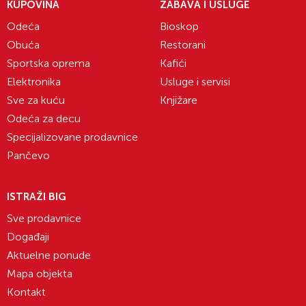
KUPOVINA
ZABAVA I USLUGE
Odeća
Bioskop
Obuća
Restorani
Sportska oprema
Kafići
Elektronika
Usluge i servisi
Sve za kuću
Knjižare
Odeća za decu
Specijalizovane prodavnice
Pančevo
ISTRAŽI BIG
Sve prodavnice
Događaji
Aktuelne ponude
Mapa objekta
Kontakt