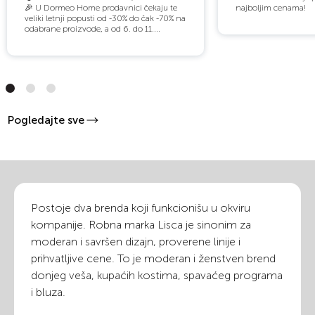
🎉 U Dormeo Home prodavnici čekaju te
najboljim cenama!
veliki letnji popusti od -30% do čak -70% na
odabrane proizvode, a od 6. do 11....
Pogledajte sve
Postoje dva brenda koji funkcionišu u okviru
kompanije. Robna marka Lisca je sinonim za
moderan i savršen dizajn, proverene linije i
prihvatljive cene. To je moderan i ženstven brend
donjeg veša, kupaćih kostima, spavaćeg programa
i bluza.