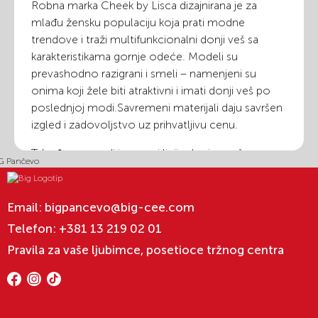
Robna marka Cheek by Lisca dizajnirana je za
mlađu žensku populaciju koja prati modne
trendove i traži multifunkcionalni donji veš sa
karakteristikama gornje odeće. Modeli su
prevashodno razigrani i smeli – namenjeni su
onima koji žele biti atraktivni i imati donji veš po
poslednjoj modi.Savremeni materijali daju savršen
izgled i zadovoljstvo uz prihvatljivu cenu.
Takođe u ponudi imamo i liniju donjeg veša za
muškarce koji je savremen i udoban , namenjen za
sve prilike – kolekcija Lisca Men.
Email:
bigpancevo@big-cee.com
Telefon:
+381 13 219 02 01
Pravila za vaše ljubimce, posetioce tržnog centra