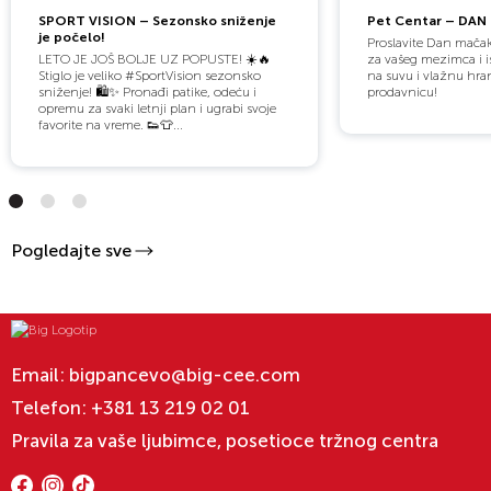
SPORT VISION – Sezonsko sniženje
Pet Centar – DAN
je počelo!
Proslavite Dan mača
LETO JE JOŠ BOLJE UZ POPUSTE! ☀️🔥
za vašeg mezimca i i
Stiglo je veliko #SportVision sezonsko
na suvu i vlažnu hran
sniženje! 🛍️✨ Pronađi patike, odeću i
prodavnicu!
opremu za svaki letnji plan i ugrabi svoje
favorite na vreme. 👟👕...
Pogledajte sve
Email:
bigpancevo@big-cee.com
Telefon:
+381 13 219 02 01
Pravila za vaše ljubimce, posetioce tržnog centra