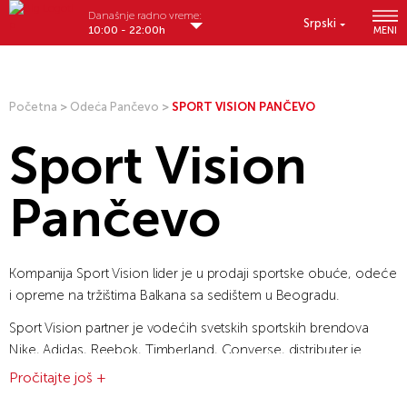
Današnje radno vreme:
Srpski
10:00 - 22:00h
MENI
Početna
>
Odeća Pančevo
>
SPORT VISION PANČEVO
Sport Vision
Pančevo
Kompanija Sport Vision lider je u prodaji sportske obuće, odeće
i opreme na tržištima Balkana sa sedištem u Beogradu.
Sport Vision partner je vodećih svetskih sportskih brendova
Nike, Adidas, Reebok, Timberland, Converse, distributer je
brendova New Balance i Helly Hansen a kompanija ima i
Pročitajte još +
ugovore o licencnoj proizvodnji renomiranih brendova: