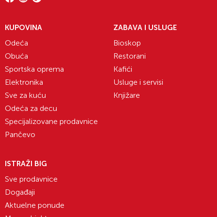
KUPOVINA
ZABAVA I USLUGE
Odeća
Bioskop
Obuća
Restorani
Sportska oprema
Kafići
Elektronika
Usluge i servisi
Sve za kuću
Knjižare
Odeća za decu
Specijalizovane prodavnice
Pančevo
ISTRAŽI BIG
Sve prodavnice
Događaji
Aktuelne ponude