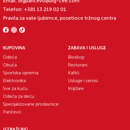
Email:
bigpancevo@big-cee.com
Telefon:
+381 13 219 02 01
Pravila za vaše ljubimce, posetioce tržnog centra
KUPOVINA
ZABAVA I USLUGE
Odeća
Bioskop
Obuća
Restorani
Sportska oprema
Kafići
Elektronika
Usluge i servisi
Sve za kuću
Knjižare
Odeća za decu
Specijalizovane prodavnice
Pančevo
ISTRAŽI BIG