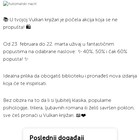
📚 U tvojoj Vulkan knjižari je počela akcija koja se ne
propušta! 🛍️
Od 23. februara do 22. marta uživaj u fantastičnim
popustima na odabrane naslove: ✨ 40%, 50% i čak 60%
popusta! ✨
Idealna prilika da obogatiš biblioteku i pronađeš nova izdanja
koja će te inspirisati.
Bez obzira na to da li si ljubitelj klasika, popularne
psihologije, trilera, ljubavnih romana ili želiš savršen poklon,
sve ćeš pronaći u Vulkan knjižari. 📖❤️
Poslednji događaji