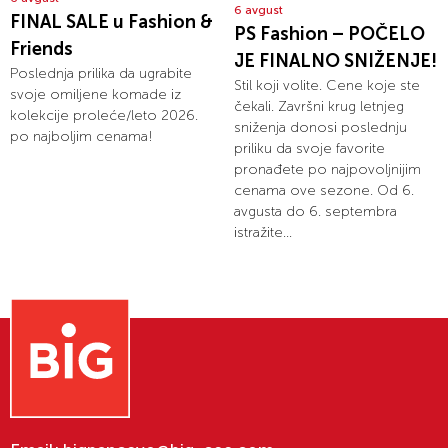
6 avgust
FINAL SALE u Fashion &
PS Fashion – POČELO
Friends
JE FINALNO SNIŽENJE!
Poslednja prilika da ugrabite
Stil koji volite. Cene koje ste
svoje omiljene komade iz
čekali. Završni krug letnjeg
kolekcije proleće/leto 2026.
sniženja donosi poslednju
po najboljim cenama!
priliku da svoje favorite
pronađete po najpovoljnijim
cenama ove sezone. Od 6.
avgusta do 6. septembra
istražite...