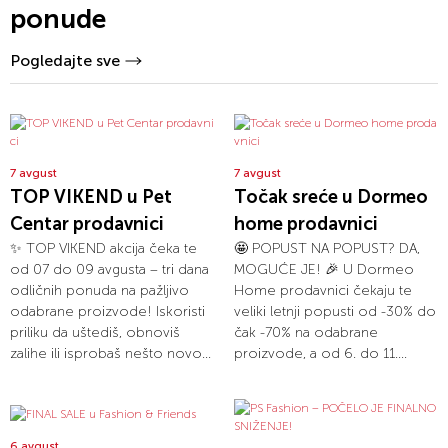
ponude
Pogledajte sve
7 avgust
7 avgust
TOP VIKEND u Pet
Točak sreće u Dormeo
Centar prodavnici
home prodavnici
✨ TOP VIKEND akcija čeka te
🤩 POPUST NA POPUST? DA,
od 07 do 09 avgusta – tri dana
MOGUĆE JE! 🎉 U Dormeo
odličnih ponuda na pažljivo
Home prodavnici čekaju te
odabrane proizvode! Iskoristi
veliki letnji popusti od -30% do
priliku da uštediš, obnoviš
čak -70% na odabrane
zalihe ili isprobaš nešto novo...
proizvode, a od 6. do 11....
6 avgust