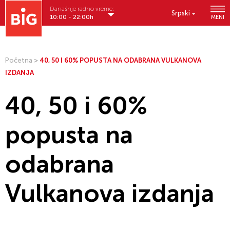
Današnje radno vreme:
Srpski
10:00 - 22:00h
MENI
Početna
>
40, 50 I 60% POPUSTA NA ODABRANA VULKANOVA
IZDANJA
40, 50 i 60%
popusta na
odabrana
Vulkanova izdanja