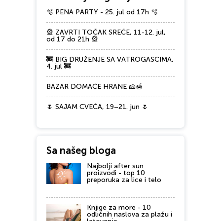
🫧 PENA PARTY - 25. jul od 17h 🫧
🎡 ZAVRTI TOČAK SREĆE, 11-12. jul,
od 17 do 21h 🎡
🚒 BIG DRUŽENJE SA VATROGASCIMA,
4. jul 🚒
BAZAR DOMAĆE HRANE 🧀🍯
🌷 SAJAM CVEĆA, 19–21. jun 🌷
Sa našeg bloga
Najbolji after sun
proizvodi - top 10
preporuka za lice i telo
Knjige za more - 10
odličnih naslova za plažu i