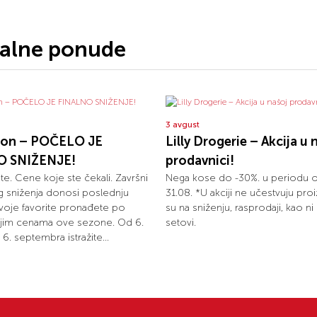
jalne ponude
3 avgust
ion – POČELO JE
Lilly Drogerie – Akcija u 
O SNIŽENJE!
prodavnici!
olite. Cene koje ste čekali. Završni
Nega kose do -30%. u periodu 
eg sniženja donosi poslednju
31.08. *U akciji ne učestvuju proi
 svoje favorite pronađete po
su na sniženju, rasprodaji, kao n
ijim cenama ove sezone. Od 6.
setovi.
6. septembra istražite...