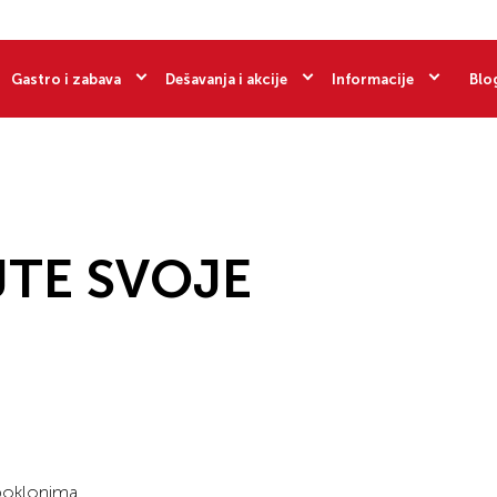
Gastro i zabava
Dešavanja i akcije
Informacije
Blo
TE SVOJE
 poklonima.