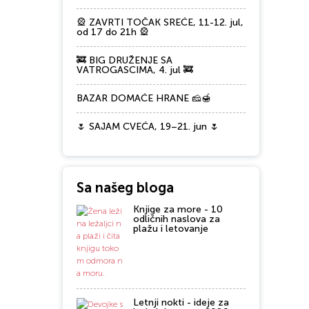
🎡 ZAVRTI TOČAK SREĆE, 11-12. jul,
od 17 do 21h 🎡
🚒 BIG DRUŽENJE SA
VATROGASCIMA, 4. jul 🚒
BAZAR DOMAĆE HRANE 🧀🍯
🌷 SAJAM CVEĆA, 19–21. jun 🌷
Sa našeg bloga
Knjige za more - 10
odličnih naslova za
plažu i letovanje
Letnji nokti - ideje za