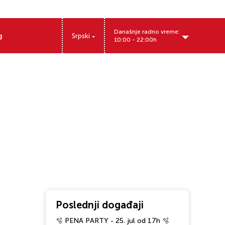
Današnje radno vreme:
g
Srpski
10:00 - 22:00h
Miloša Obrenovića 12, Pančevo, Srbija
Poslednji događaji
🫧 PENA PARTY - 25. jul od 17h 🫧