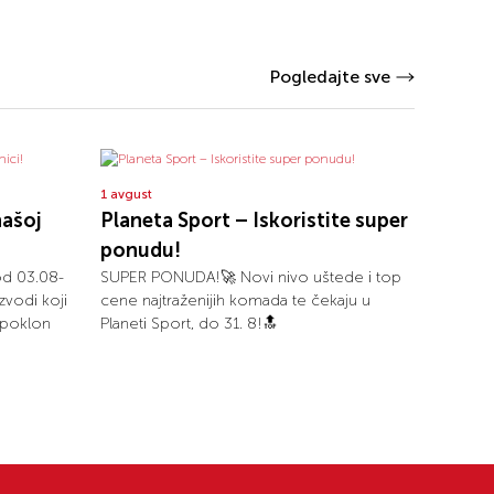
Pogledajte sve
1 avgust
našoj
Planeta Sport – Iskoristite super
ponudu!
od 03.08-
SUPER PONUDA!🚀 Novi nivo uštede i top
zvodi koji
cene najtraženijih komada te čekaju u
i poklon
Planeti Sport, do 31. 8!🔝