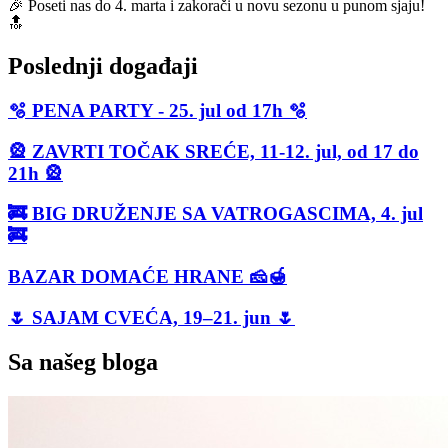
🎉 Poseti nas do 4. marta i zakorači u novu sezonu u punom sjaju!
🔝
Poslednji događaji
🫧 PENA PARTY - 25. jul od 17h 🫧
🎡 ZAVRTI TOČAK SREĆE, 11-12. jul, od 17 do
21h 🎡
🚒 BIG DRUŽENJE SA VATROGASCIMA, 4. jul
🚒
BAZAR DOMAĆE HRANE 🧀🍯
🌷 SAJAM CVEĆA, 19–21. jun 🌷
Sa našeg bloga