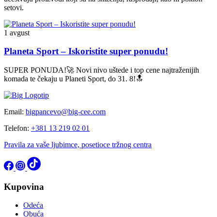
setovi.
1 avgust
Planeta Sport – Iskoristite super ponudu!
SUPER PONUDA!🚀 Novi nivo uštede i top cene najtraženijih
komada te čekaju u Planeti Sport, do 31. 8!🔝
Email:
bigpancevo@big-cee.com
Telefon:
+381 13 219 02 01
Pravila za vaše ljubimce, posetioce tržnog centra
Kupovina
Odeća
Obuća