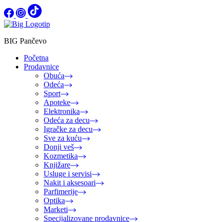
BIG Pančevo
Početna
Prodavnice
Obuća
Odeća
Sport
Apoteke
Elektronika
Odeća za decu
Igračke za decu
Sve za kuću
Donji veš
Kozmetika
Knjižare
Usluge i servisi
Nakit i aksesoari
Parfimerije
Optika
Marketi
Specijalizovane prodavnice