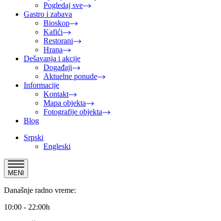
Pogledaj sve
Gastro i zabava
Bioskop
Kafići
Restorani
Hrana
Dešavanja i akcije
Događaji
Aktuelne ponude
Informacije
Kontakt
Mapa objekta
Fotografije objekta
Blog
Srpski
Engleski
MENI
Današnje radno vreme:
10:00 - 22:00h