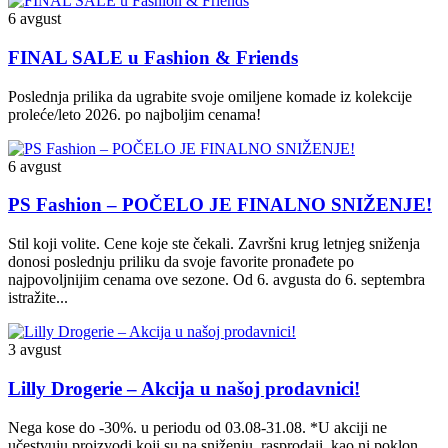
6 avgust
FINAL SALE u Fashion & Friends
Poslednja prilika da ugrabite svoje omiljene komade iz kolekcije
proleće/leto 2026. po najboljim cenama!
6 avgust
PS Fashion – POČELO JE FINALNO SNIŽENJE!
Stil koji volite. Cene koje ste čekali. Završni krug letnjeg sniženja
donosi poslednju priliku da svoje favorite pronađete po
najpovoljnijim cenama ove sezone. Od 6. avgusta do 6. septembra
istražite...
3 avgust
Lilly Drogerie – Akcija u našoj prodavnici!
Nega kose do -30%. u periodu od 03.08-31.08. *U akciji ne
učestvuju proizvodi koji su na sniženju, rasprodaji, kao ni poklon