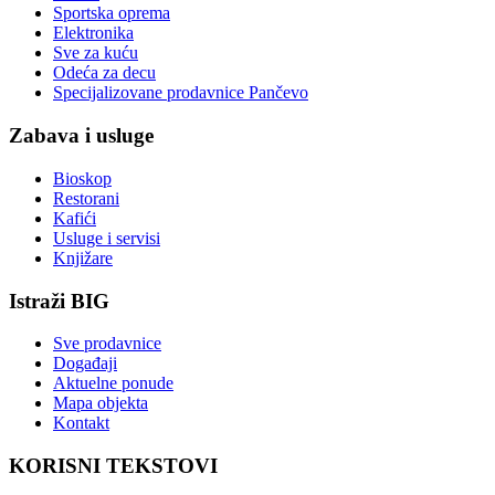
Sportska oprema
Elektronika
Sve za kuću
Odeća za decu
Specijalizovane prodavnice Pančevo
Zabava i usluge
Bioskop
Restorani
Kafići
Usluge i servisi
Knjižare
Istraži BIG
Sve prodavnice
Događaji
Aktuelne ponude
Mapa objekta
Kontakt
KORISNI TEKSTOVI