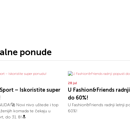
jalne ponude
28 jul
Sport – Iskoristite super
U Fashion&Friends radnji
!
do 60%!
UDA!🚀 Novi nivo uštede i top
U Fashion&Friends radnji letnji p
aženijih komada te čekaju u
60%!
rt, do 31. 8!🔝