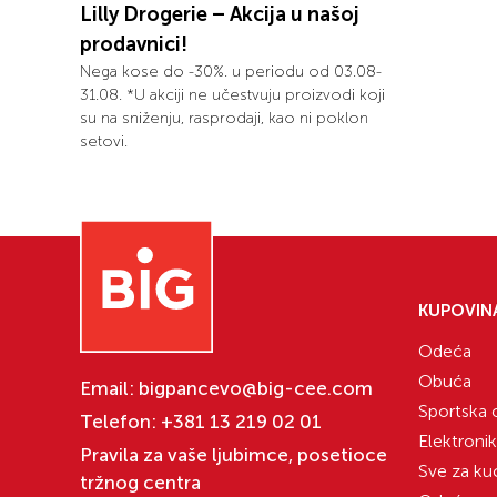
Lilly Drogerie – Akcija u našoj
prodavnici!
Nega kose do -30%. u periodu od 03.08-
31.08. *U akciji ne učestvuju proizvodi koji
su na sniženju, rasprodaji, kao ni poklon
setovi.
KUPOVIN
Odeća
Obuća
Email:
bigpancevo@big-cee.com
Sportska
Telefon:
+381 13 219 02 01
Elektroni
Pravila za vaše ljubimce, posetioce
Sve za ku
tržnog centra