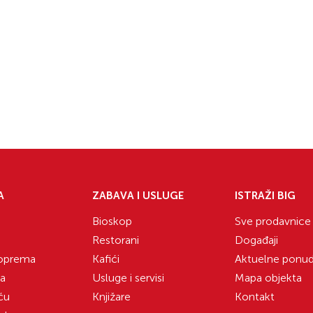
A
ZABAVA I USLUGE
ISTRAŽI BIG
Bioskop
Sve prodavnice
Restorani
Događaji
 oprema
Kafići
Aktuelne ponu
ka
Usluge i servisi
Mapa objekta
ću
Knjižare
Kontakt