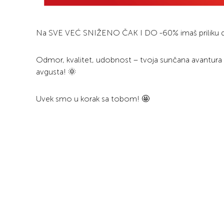
Na SVE VEĆ SNIŽENO ČAK I DO -60% imaš priliku da i
Odmor, kvalitet, udobnost – tvoja sunčana avantura 
avgusta! 🌞
Uvek smo u korak sa tobom! 🤩