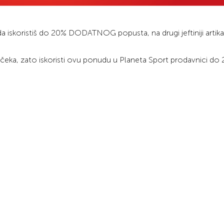
skoristiš do 20% DODATNOG popusta, na drugi jeftiniji artika
čeka, zato iskoristi ovu ponudu u Planeta Sport prodavnici do 