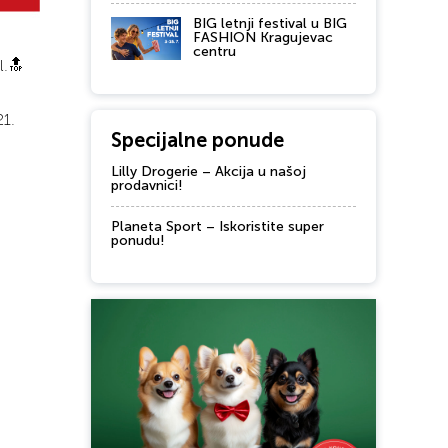
BIG letnji festival u BIG
FASHION Kragujevac
centru
l.🔝
21.
Specijalne ponude
Lilly Drogerie – Akcija u našoj
prodavnici!
Planeta Sport – Iskoristite super
ponudu!