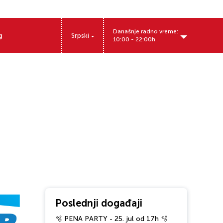
Današnje radno vreme:
g
Srpski
10:00 - 22:00h
Miloša Obrenovića 12, Pančevo, Srbija
Poslednji događaji
🫧 PENA PARTY - 25. jul od 17h 🫧