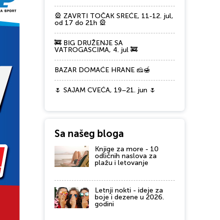
🎡 ZAVRTI TOČAK SREĆE, 11-12. jul,
od 17 do 21h 🎡
🚒 BIG DRUŽENJE SA
VATROGASCIMA, 4. jul 🚒
BAZAR DOMAĆE HRANE 🧀🍯
🌷 SAJAM CVEĆA, 19–21. jun 🌷
Sa našeg bloga
Knjige za more - 10
odličnih naslova za
plažu i letovanje
Letnji nokti - ideje za
boje i dezene u 2026.
godini