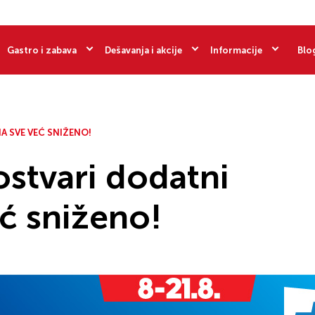
Gastro i zabava
Dešavanja i akcije
Informacije
Blo
A SVE VEĆ SNIŽENO!
ostvari dodatni
ć sniženo!