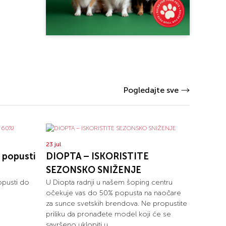
Pogledajte sve
23 jul
 popusti
DIOPTA – ISKORISTITE
SEZONSKO SNIŽENJE
opusti do
U Diopta radnji u našem šoping centru
očekuje vas do 50% popusta na naočare
za sunce svetskih brendova. Ne propustite
priliku da pronađete model koji će se
savršeno uklopiti u...