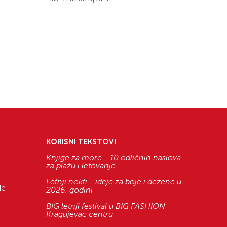
KORISNI TEKSTOVI
Knjige za more - 10 odličnih naslova
za plažu i letovanje
Letnji nokti - ideje za boje i dezene u
de
2026. godini
BIG letnji festival u BIG FASHION
Kragujevac centru