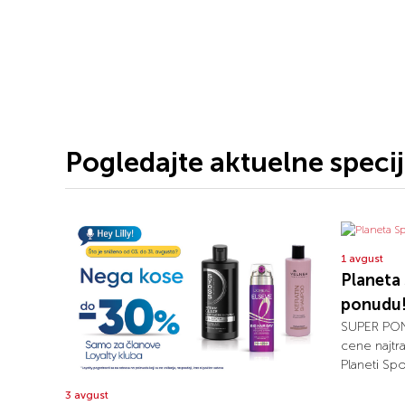
Pogledajte aktuelne speci
1 avgust
Planeta 
ponudu
SUPER PON
cene najtr
Planeti Spo
3 avgust