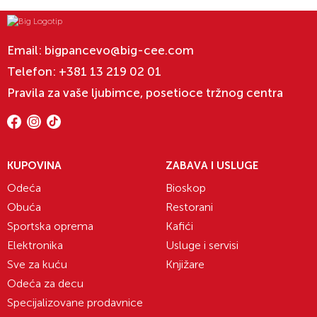
Email:
bigpancevo@big-cee.com
Telefon:
+381 13 219 02 01
Pravila za vaše ljubimce, posetioce tržnog centra
KUPOVINA
ZABAVA I USLUGE
Odeća
Bioskop
Obuća
Restorani
Sportska oprema
Kafići
Elektronika
Usluge i servisi
Sve za kuću
Knjižare
Odeća za decu
Specijalizovane prodavnice