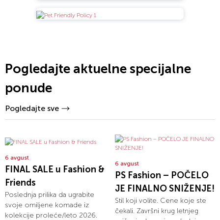
Pogledajte aktuelne specijalne
ponude
Pogledajte sve
6 avgust
6 avgust
FINAL SALE u Fashion &
PS Fashion – POČELO
Friends
JE FINALNO SNIŽENJE!
Poslednja prilika da ugrabite
Stil koji volite. Cene koje ste
svoje omiljene komade iz
čekali. Završni krug letnjeg
kolekcije proleće/leto 2026.