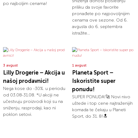
sniženja donosi poslednju
po najboljim cenama!
priliku da svoje favorite
pronađete po najpovoljnijim
cenama ove sezone. Od 6.
avgusta do 6. septembra
istražite...
3 avgust
1 avgust
Lilly Drogerie – Akcija u
Planeta Sport –
našoj prodavnici!
Iskoristite super
Nega kose do -30%. u periodu
ponudu!
od 03.08-31.08. *U akciji ne
SUPER PONUDA!🚀 Novi nivo
učestvuju proizvodi koji su na
uštede i top cene najtraženijih
sniženju, rasprodaji, kao ni
komada te čekaju u Planeti
poklon setovi.
Sport, do 31. 8!🔝