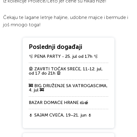
iz kolekcije Proleće/Leto jer cene su nikad niže!
Čekaju te lagane letnje haljine, udobne majice i bermude i
još mnogo toga!
Poslednji događaji
🫧 PENA PARTY - 25. jul od 17h 🫧
🎡 ZAVRTI TOČAK SREĆE, 11-12. jul,
od 17 do 21h 🎡
🚒 BIG DRUŽENJE SA VATROGASCIMA,
4. jul 🚒
BAZAR DOMAĆE HRANE 🧀🍯
🌷 SAJAM CVEĆA, 19–21. jun 🌷