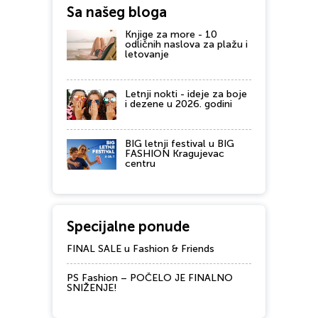
Sa našeg bloga
Knjige za more - 10
odličnih naslova za plažu i
letovanje
Letnji nokti - ideje za boje
i dezene u 2026. godini
BIG letnji festival u BIG
FASHION Kragujevac
centru
Specijalne ponude
FINAL SALE u Fashion & Friends
PS Fashion – POČELO JE FINALNO
SNIŽENJE!