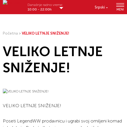
Današnje radno vreme:
Srpski
10:00 - 22:00h
MENI
Početna
>
VELIKO LETNJE SNIŽENJE!
VELIKO LETNJE
SNIŽENJE!
VELIKO LETNJE SNIŽENJE!
Poseti LegendWW prodavnicu i ugrabi svoj omiljeni komad