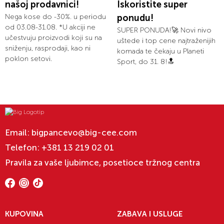
našoj prodavnici!
Iskoristite super
Nega kose do -30%. u periodu
ponudu!
od 03.08-31.08. *U akciji ne
SUPER PONUDA!🚀 Novi nivo
učestvuju proizvodi koji su na
uštede i top cene najtraženijih
sniženju, rasprodaji, kao ni
komada te čekaju u Planeti
poklon setovi.
Sport, do 31. 8!🔝
Email:
bigpancevo@big-cee.com
Telefon:
+381 13 219 02 01
Pravila za vaše ljubimce, posetioce tržnog centra
KUPOVINA
ZABAVA I USLUGE