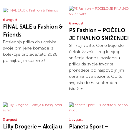
6 avgust
6 avgust
FINAL SALE u Fashion &
PS Fashion – POČELO
Friends
JE FINALNO SNIŽENJE!
Poslednja prilika da ugrabite
Stil koji volite. Cene koje ste
svoje omiljene komade iz
čekali. Završni krug letnjeg
kolekcije proleće/leto 2026.
sniženja donosi poslednju
po najboljim cenama!
priliku da svoje favorite
pronađete po najpovoljnijim
cenama ove sezone. Od 6.
avgusta do 6. septembra
istražite...
3 avgust
1 avgust
Lilly Drogerie – Akcija u
Planeta Sport –