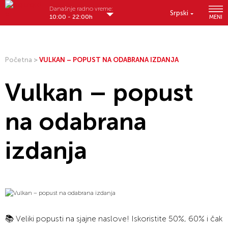
Današnje radno vreme:
Srpski
10:00 - 22:00h
MENI
Početna
>
VULKAN – POPUST NA ODABRANA IZDANJA
Vulkan – popust
na odabrana
izdanja
📚 Veliki popusti na sjajne naslove! Iskoristite 50%, 60% i čak