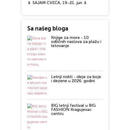
🌷 SAJAM CVEĆA, 19–21. jun 🌷
Sa našeg bloga
Knjige za more - 10
odličnih naslova za plažu i
letovanje
Letnji nokti - ideje za boje
i dezene u 2026. godini
BIG letnji festival u BIG
FASHION Kragujevac
centru