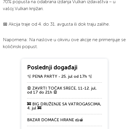
70% popusta na odabrana izdanja Vulkan izdavaštva – u
vašoj Vulkan knjižari.
📅 Akcija traje od 4. do 31. avgusta ili dok traju zalihe.
Napomena: Na naslove u okviru ove akcije ne primenjuje se
količinski popust.
Poslednji događaji
🫧 PENA PARTY - 25. jul od 17h 🫧
🎡 ZAVRTI TOČAK SREĆE, 11-12. jul,
od 17 do 21h 🎡
🚒 BIG DRUŽENJE SA VATROGASCIMA,
4. jul 🚒
BAZAR DOMAĆE HRANE 🧀🍯