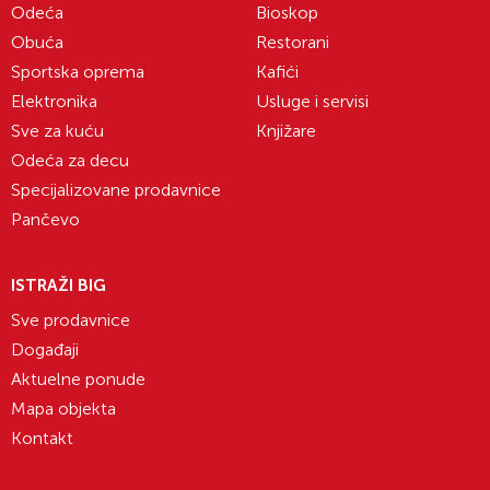
Odeća
Bioskop
Obuća
Restorani
Sportska oprema
Kafići
Elektronika
Usluge i servisi
Sve za kuću
Knjižare
Odeća za decu
Specijalizovane prodavnice
Pančevo
ISTRAŽI BIG
Sve prodavnice
Događaji
Aktuelne ponude
Mapa objekta
Kontakt