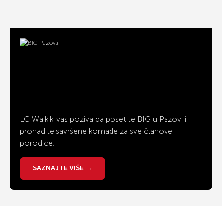
LC Waikiki vas poziva da posetite BIG u Pazovi i
pronađite savršene komade za sve članove
porodice.
SAZNAJTE VIŠE →