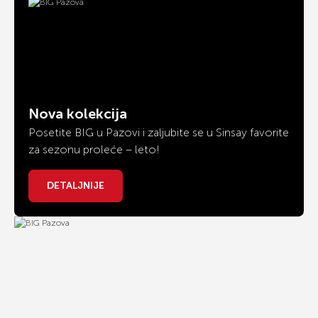
Nova kolekcija
Posetite BIG u Pazovi i zaljubite se u Sinsay favorite
za sezonu proleće – leto!
DETALJNIJE