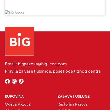
Email:
bigpazova@big-cee.com
Pravila za vaše ljubimce, posetioce tržnog centra
KUPOVINA
ZABAVA I USLUGE
Odeća Pazova
Restorani Pazova