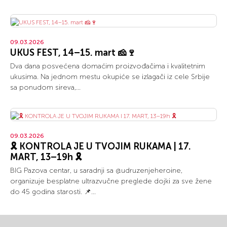
09.03.2026
UKUS FEST, 14–15. mart 🧀🍷
Dva dana posvećena domaćim proizvođačima i kvalitetnim
ukusima. Na jednom mestu okupiće se izlagači iz cele Srbije
sa ponudom sireva,...
09.03.2026
🎗️ KONTROLA JE U TVOJIM RUKAMA | 17.
MART, 13–19h 🎗️
BIG Pazova centar, u saradnji sa @udruzenjeheroine,
organizuje besplatne ultrazvučne preglede dojki za sve žene
do 45 godina starosti. 📌...