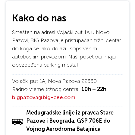
Kako do nas
Smešten na adresi Vojački put 1A u Novoj
Pazovi, BIG Pazova je pristupačan tržni centar
do koga se lako dolazi i sopstvenim i
autobuskim prevozom. Naši posetioci imaju
obezbeđena parking mesta!
Vojački put 1A, Nova Pazova 22330
Radno vreme tržnog centra:
10h – 22h
bigpazova@big-cee.com
Međugradske linije iz pravca Stare
Pazove i Beograda, GSP 706E do
Vojnog Aerodroma Batajnica