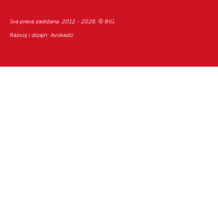
Sva prava zadržana. 2012 - 2026. © BIG
Razvoj i dizajn:
Avokado