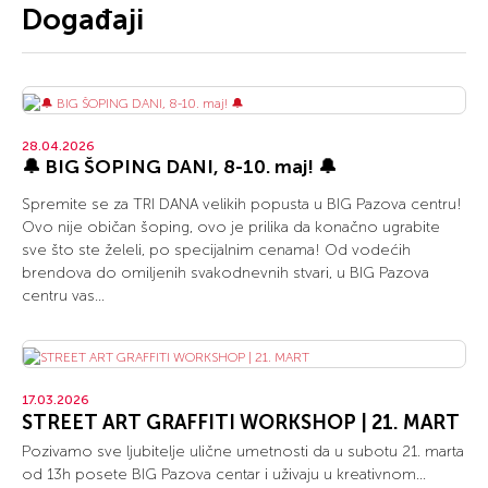
Događaji
28.04.2026
🔔 BIG ŠOPING DANI, 8-10. maj! 🔔
Spremite se za TRI DANA velikih popusta u BIG Pazova centru!
Ovo nije običan šoping, ovo je prilika da konačno ugrabite
sve što ste želeli, po specijalnim cenama! Od vodećih
brendova do omiljenih svakodnevnih stvari, u BIG Pazova
centru vas...
17.03.2026
STREET ART GRAFFITI WORKSHOP | 21. MART
Pozivamo sve ljubitelje ulične umetnosti da u subotu 21. marta
od 13h posete BIG Pazova centar i uživaju u kreativnom...