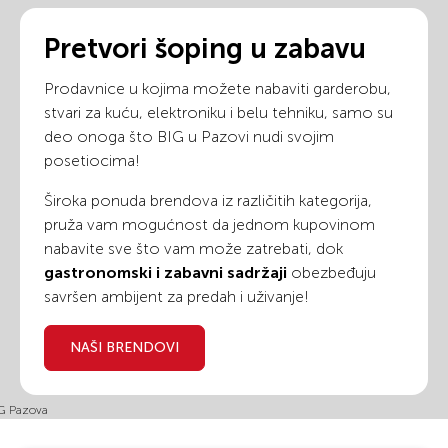
Pretvori šoping u zabavu
Prodavnice u kojima možete nabaviti garderobu,
stvari za kuću, elektroniku i belu tehniku, samo su
deo onoga što BIG u Pazovi nudi svojim
posetiocima!
Široka ponuda brendova iz različitih kategorija,
pruža vam mogućnost da jednom kupovinom
nabavite sve što vam može zatrebati, dok
gastronomski i zabavni sadržaji
obezbeđuju
savršen ambijent za predah i uživanje!
NAŠI BRENDOVI