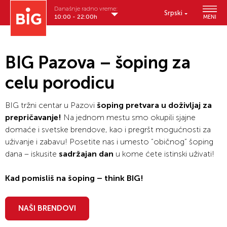
Današnje radno vreme:
Srpski
10:00 - 22:00h
MENI
BIG Pazova – šoping za
celu porodicu
BIG tržni centar u Pazovi
šoping pretvara u doživljaj za
prepričavanje!
Na jednom mestu smo okupili sjajne
domaće i svetske brendove, kao i pregršt mogućnosti za
uživanje i zabavu! Posetite nas i umesto “običnog” šoping
dana – iskusite
sadržajan dan
u kome ćete istinski uživati!
Kad pomisliš na šoping – think BIG!
NAŠI BRENDOVI