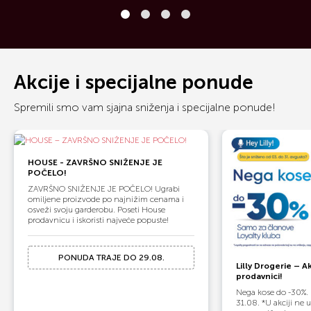
Akcije i specijalne ponude
Spremili smo vam sjajna sniženja i specijalne ponude!
HOUSE - ZAVRŠNO SNIŽENJE JE
POČELO!
ZAVRŠNO SNIŽENJE JE POČELO! Ugrabi
omiljene proizvode po najnižim cenama i
osveži svoju garderobu. Poseti House
prodavnicu i iskoristi najveće popuste!
PONUDA TRAJE DO 29.08.
Lilly Drogerie – Ak
prodavnici!
Nega kose do -30%. 
31.08. *U akciji ne 