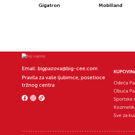
Gigatron
Mobilland
Email:
bigpazova@big-cee.com
KUPOVIN
Pravila za vaše ljubimce, posetioce
Odeća Pa
tržnog centra
Obuća Pa
Sportske 
Kozmetik
Sve za ku