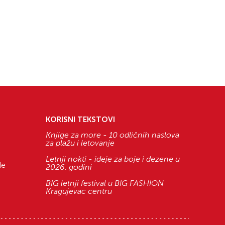
KORISNI TEKSTOVI
Knjige za more - 10 odličnih naslova
za plažu i letovanje
Letnji nokti - ideje za boje i dezene u
de
2026. godini
BIG letnji festival u BIG FASHION
Kragujevac centru