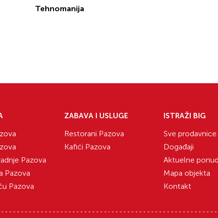
Tehnomanija
A
ZABAVA I USLUGE
ISTRAŽI BIG
zova
Restorani Pazova
Sve prodavnice
zova
Kafići Pazova
Događaji
radnje Pazova
Aktuelne ponu
a Pazova
Mapa objekta
ću Pazova
Kontakt