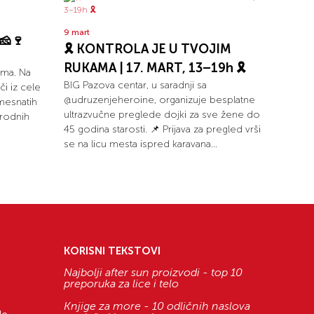
9 mart
🧀🍷
🎗️ KONTROLA JE U TVOJIM
RUKAMA | 17. MART, 13–19h 🎗️
ima. Na
BIG Pazova centar, u saradnji sa
i iz cele
@udruzenjeheroine, organizuje besplatne
mesnatih
ultrazvučne preglede dojki za sve žene do
irodnih
45 godina starosti. 📌 Prijava za pregled vrši
se na licu mesta ispred karavana...
KORISNI TEKSTOVI
Najbolji after sun proizvodi - top 10
preporuka za lice i telo
Knjige za more - 10 odličnih naslova