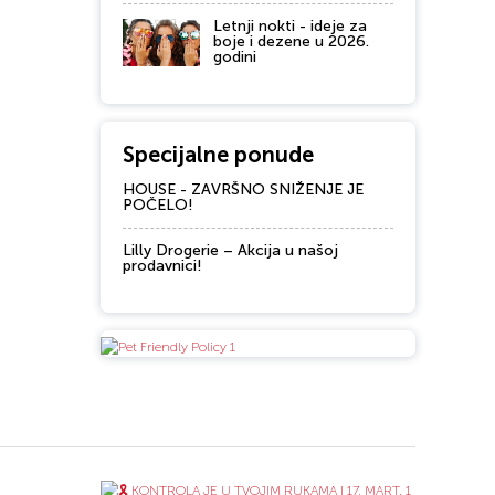
Letnji nokti - ideje za
boje i dezene u 2026.
godini
Specijalne ponude
HOUSE - ZAVRŠNO SNIŽENJE JE
POČELO!
Lilly Drogerie – Akcija u našoj
prodavnici!