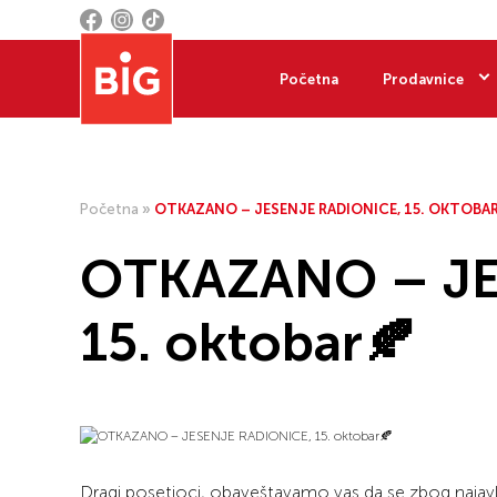
Početna
Prodavnice
Početna
»
OTKAZANO – JESENJE RADIONICE, 15. OKTOBAR
OTKAZANO – JE
15. oktobar🍂
Dragi posetioci, obaveštavamo vas da se zbog najav