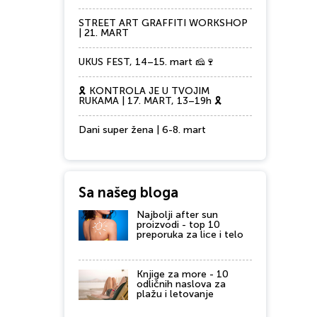
STREET ART GRAFFITI WORKSHOP
| 21. MART
UKUS FEST, 14–15. mart 🧀🍷
🎗️ KONTROLA JE U TVOJIM
RUKAMA | 17. MART, 13–19h 🎗️
Dani super žena | 6-8. mart
Sa našeg bloga
Najbolji after sun
proizvodi - top 10
preporuka za lice i telo
Knjige za more - 10
odličnih naslova za
plažu i letovanje