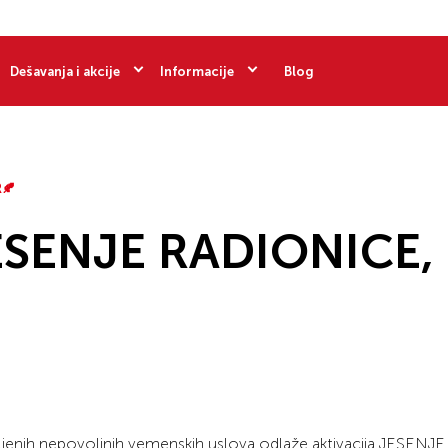
Dešavanja i akcije
Informacije
Blog
🍂
SENJE RADIONICE,
ljenih nepovoljnih vemenskih uslova odlaže aktivacija JESENJE