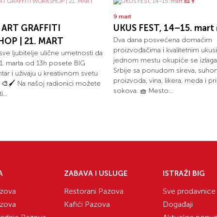
9 mart
 ART GRAFFITI
UKUS FEST, 14–15. mart 
OP | 21. MART
Dva dana posvećena domaćim
proizvođačima i kvalitetnim ukus
ve ljubitelje ulične umetnosti da
jednom mestu okupiće se izlagač
1. marta od 13h posete BIG
Srbije sa ponudom sireva, suho
tar i uživaju u kreativnom svetu
proizvoda, vina, likera, meda i pr
! 🎨🖌️ Na našoj radionici možete
sokova. 🧺 Mesto...
...
A
ZABAVA I USLUGE
ISTRAŽI BIG
zova
Restorani Pazova
Sve prodavnice
zova
Kafići Pazova
Događaji