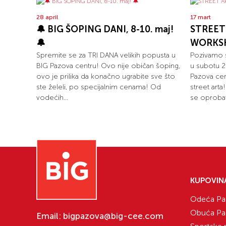
28 april
17 mart
🔔 BIG ŠOPING DANI, 8-10. maj!
STREET
🔔
WORKSH
Spremite se za TRI DANA velikih popusta u
Pozivamo s
BIG Pazova centru! Ovo nije običan šoping,
u subotu 2
ovo je prilika da konačno ugrabite sve što
Pazova cen
ste želeli, po specijalnim cenama! Od
street arta
vodećih...
se oprobati
KUPOVIN
Odeća Pa
Obuća Pa
Email:
bigpazova@big-cee.com