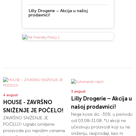
Lilly Drogerie – Akcija u našoj
prodavnici!
3 avgust
4 avgust
Lilly Drogerie – Akcija u
HOUSE - ZAVRŠNO
našoj prodavnici!
SNIŽENJE JE POČELO!
Nega kose do -30%. u periodu
ZAVRŠNO SNIŽENJE JE
od 03.08-31.08. *U akciji ne
POČELO! Ugrabi omiljene
učestvuju proizvodi koji su na
proizvode po najnižim cenama
sniženju, rasprodaji, kao ni