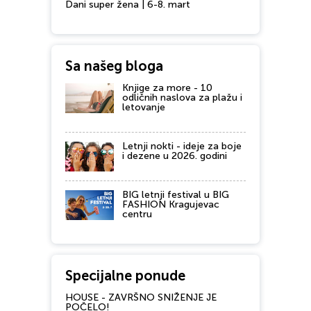
Dani super žena | 6-8. mart
Sa našeg bloga
Knjige za more - 10
odličnih naslova za plažu i
letovanje
Letnji nokti - ideje za boje
i dezene u 2026. godini
BIG letnji festival u BIG
FASHION Kragujevac
centru
Specijalne ponude
HOUSE - ZAVRŠNO SNIŽENJE JE
POČELO!