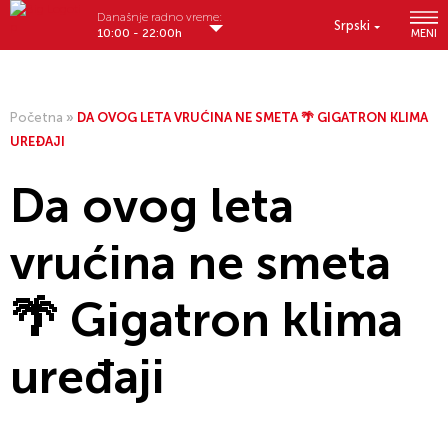
Današnje radno vreme:
Srpski
10:00 - 22:00h
MENI
Početna
»
DA OVOG LETA VRUĆINA NE SMETA 🌴 GIGATRON KLIMA
UREĐAJI
Da ovog leta
vrućina ne smeta
🌴 Gigatron klima
uređaji