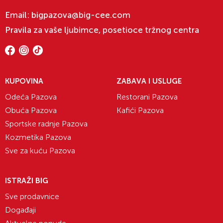
Email:
bigpazova@big-cee.com
Pravila za vaše ljubimce, posetioce tržnog centra
KUPOVINA
ZABAVA I USLUGE
Odeća Pazova
Restorani Pazova
Obuća Pazova
Kafići Pazova
Sportske radnje Pazova
Kozmetika Pazova
Sve za kuću Pazova
ISTRAŽI BIG
Sve prodavnice
Događaji