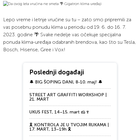
Lepo vreme i letnje vrućine su tu – zato smo pripremili za
vas posebnu ponudu klima u periodu od 19. 6. do 16. 7.
2023. godine 🌴 Svake nedelje vas očekuje specijalna
ponuda klima-uređaja odabranih brendova, kao što su Tesla,
Bosch, Hisense, Gree i Vox!
Poslednji događaji
🔔 BIG ŠOPING DANI, 8-10. maj! 🔔
STREET ART GRAFFITI WORKSHOP |
21. MART
UKUS FEST, 14–15. mart 🧀🍷
🎗️ KONTROLA JE U TVOJIM RUKAMA |
17. MART, 13–19h 🎗️