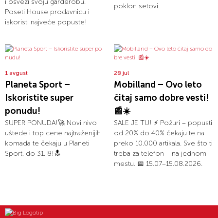
i osveži svoju garderobu.
poklon setovi.
Poseti House prodavnicu i
iskoristi najveće popuste!
1 avgust
28 jul
Planeta Sport –
Mobilland – Ovo leto
Iskoristite super
čitaj samo dobre vesti!
ponudu!
📰☀️
SUPER PONUDA!🚀 Novi nivo
SALE JE TU! ⚡ Požuri – popusti
uštede i top cene najtraženijih
od 20% do 40% čekaju te na
komada te čekaju u Planeti
preko 10.000 artikala. Sve što ti
Sport, do 31. 8!🔝
treba za telefon – na jednom
mestu. 📅 15.07–15.08.2026.