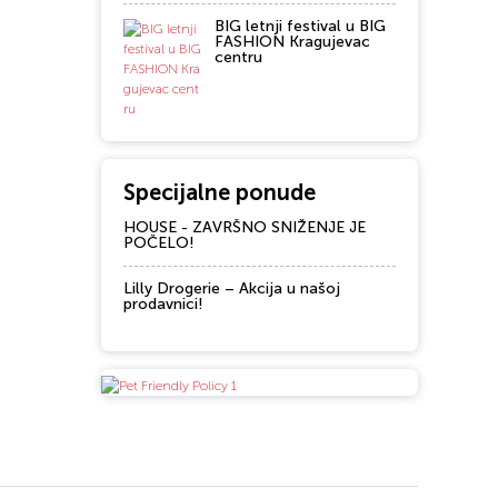
BIG letnji festival u BIG
FASHION Kragujevac
centru
Specijalne ponude
HOUSE - ZAVRŠNO SNIŽENJE JE
POČELO!
Lilly Drogerie – Akcija u našoj
prodavnici!