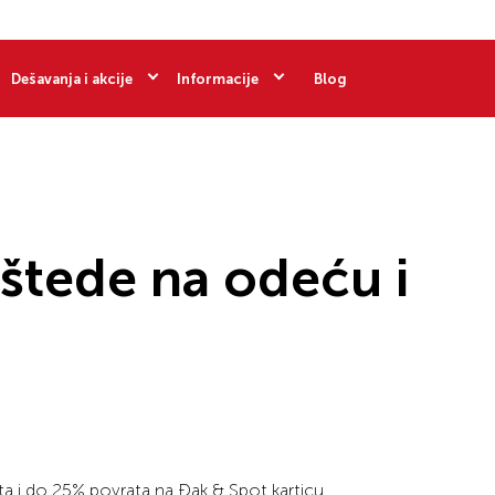
Dešavanja i akcije
Informacije
Blog
tede na odeću i
do 25% povrata na Đak & Spot karticu.