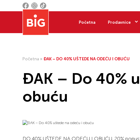
Početna
Prodavnice
Početna
»
ĐAK – DO 40% UŠTEDE NA ODEĆU I OBUĆU
ĐAK – Do 40% uš
obuću
DO 40% UŠTEDE NA ODEĆU I OBUĆU, 20% popusta i 