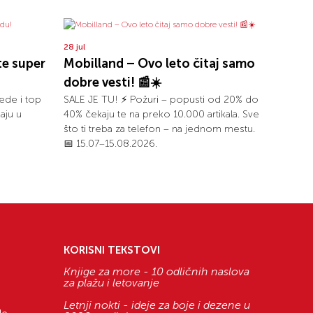
28 jul
te super
Mobilland – Ovo leto čitaj samo
dobre vesti! 📰☀️
ede i top
SALE JE TU! ⚡ Požuri – popusti od 20% do
aju u
40% čekaju te na preko 10.000 artikala. Sve
što ti treba za telefon – na jednom mestu.
📅 15.07–15.08.2026.
KORISNI TEKSTOVI
Knjige za more - 10 odličnih naslova
za plažu i letovanje
Letnji nokti - ideje za boje i dezene u