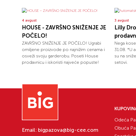
4 avgust
3 avgust
HOUSE - ZAVRŠNO SNIŽENJE JE
Lilly Dr
POČELO!
prodavni
ZAVRŠNO SNIŽENJE JE POČELO! Ugrabi
Nega kose
omiljene proizvode po najnižim cenama i
31.08. *U a
osveži svoju garderobu. Poseti House
su na sniže
prodavnicu i iskoristi najveće popuste!
setovi.
KUPOVIN
Odeća Pa
Obuća Pa
Email:
bigpazova@big-cee.com