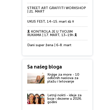
STREET ART GRAFFITI WORKSHOP
| 21. MART
UKUS FEST, 14–15. mart 🧀🍷
🎗️ KONTROLA JE U TVOJIM
RUKAMA | 17. MART, 13–19h 🎗️
Dani super žena | 6-8. mart
Sa našeg bloga
Knjige za more - 10
odličnih naslova za
plažu i letovanje
Letnji nokti - ideje za
boje i dezene u 2026.
godini