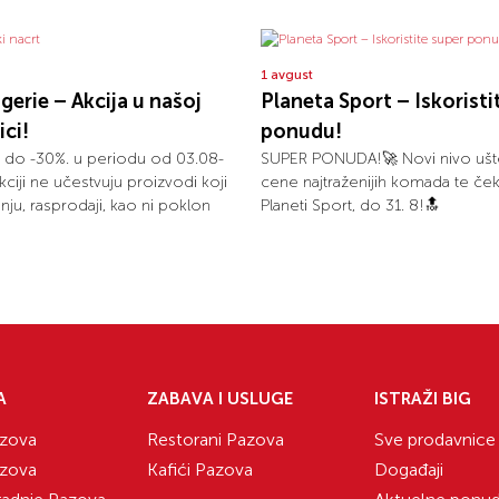
1 avgust
ogerie – Akcija u našoj
Planeta Sport – Iskoristi
ci!
ponudu!
 do -30%. u periodu od 03.08-
SUPER PONUDA!🚀 Novi nivo ušt
kciji ne učestvuju proizvodi koji
cene najtraženijih komada te ček
nju, rasprodaji, kao ni poklon
Planeti Sport, do 31. 8!🔝
A
ZABAVA I USLUGE
ISTRAŽI BIG
zova
Restorani Pazova
Sve prodavnice
zova
Kafići Pazova
Događaji