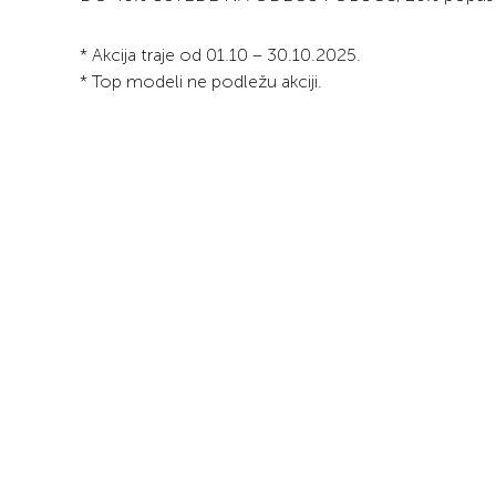
* Akcija traje od 01.10 – 30.10.2025.
* Top modeli ne podležu akciji.