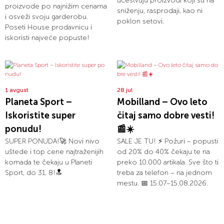
učestvuju proizvodi koji su na
proizvode po najnižim cenama
sniženju, rasprodaji, kao ni
i osveži svoju garderobu.
poklon setovi.
Poseti House prodavnicu i
iskoristi najveće popuste!
1 avgust
28 jul
Planeta Sport –
Mobilland – Ovo leto
Iskoristite super
čitaj samo dobre vesti!
ponudu!
📰☀️
SUPER PONUDA!🚀 Novi nivo
SALE JE TU! ⚡ Požuri – popusti
uštede i top cene najtraženijih
od 20% do 40% čekaju te na
komada te čekaju u Planeti
preko 10.000 artikala. Sve što ti
Sport, do 31. 8!🔝
treba za telefon – na jednom
mestu. 📅 15.07–15.08.2026.