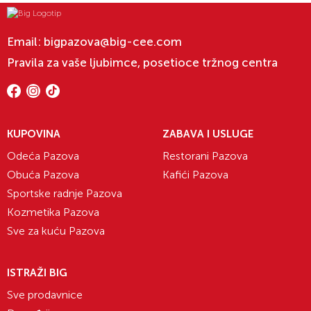
Email:
bigpazova@big-cee.com
Pravila za vaše ljubimce, posetioce tržnog centra
KUPOVINA
ZABAVA I USLUGE
Odeća Pazova
Restorani Pazova
Obuća Pazova
Kafići Pazova
Sportske radnje Pazova
Kozmetika Pazova
Sve za kuću Pazova
ISTRAŽI BIG
Sve prodavnice