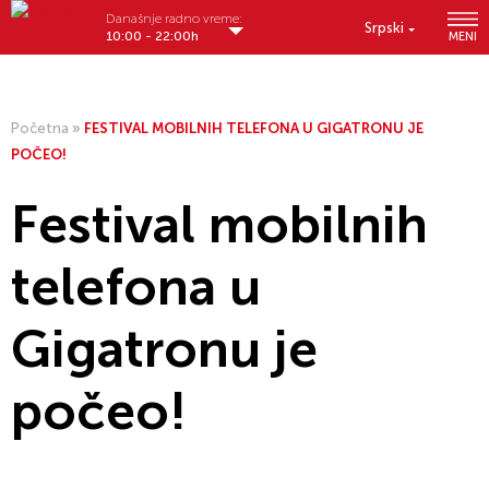
Današnje radno vreme:
Srpski
10:00 - 22:00h
MENI
Početna
»
FESTIVAL MOBILNIH TELEFONA U GIGATRONU JE
POČEO!
Festival mobilnih
telefona u
Gigatronu je
počeo!