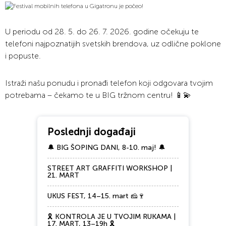
U periodu od 28. 5. do 26. 7. 2026. godine očekuju te
telefoni najpoznatijih svetskih brendova, uz odlične poklone
i popuste.
Istraži našu ponudu i pronađi telefon koji odgovara tvojim
potrebama – čekamo te u BIG tržnom centru! 📱💫
Poslednji događaji
🔔 BIG ŠOPING DANI, 8-10. maj! 🔔
STREET ART GRAFFITI WORKSHOP |
21. MART
UKUS FEST, 14–15. mart 🧀🍷
🎗️ KONTROLA JE U TVOJIM RUKAMA |
17. MART, 13–19h 🎗️