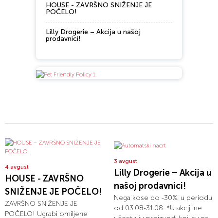
HOUSE - ZAVRŠNO SNIŽENJE JE
POČELO!
Lilly Drogerie – Akcija u našoj
prodavnici!
3 avgust
4 avgust
Lilly Drogerie – Akcija u
HOUSE - ZAVRŠNO
našoj prodavnici!
SNIŽENJE JE POČELO!
Nega kose do -30%. u periodu
ZAVRŠNO SNIŽENJE JE
od 03.08-31.08. *U akciji ne
POČELO! Ugrabi omiljene