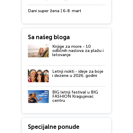
Dani super žena | 6-8. mart
Sa našeg bloga
Knjige za more - 10
odličnih naslova za plažu i
letovanje
Letnji nokti - ideje za boje
i dezene u 2026. godini
BIG letnji festival u BIG
FASHION Kragujevac
centru
Specijalne ponude