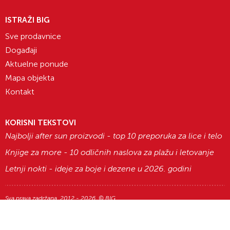
ISTRAŽI BIG
Sve prodavnice
Događaji
Aktuelne ponude
Mapa objekta
Kontakt
KORISNI TEKSTOVI
Najbolji after sun proizvodi - top 10 preporuka za lice i telo
Knjige za more - 10 odličnih naslova za plažu i letovanje
Letnji nokti - ideje za boje i dezene u 2026. godini
Sva prava zadržana. 2012 - 2026. © BIG
Razvoj i dizajn:
Avokado