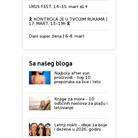
UKUS FEST, 14–15. mart 🧀🍷
🎗️ KONTROLA JE U TVOJIM RUKAMA |
17. MART, 13–19h 🎗️
Dani super žena | 6-8. mart
Sa našeg bloga
Najbolji after sun
proizvodi - top 10
preporuka za lice i telo
Knjige za more - 10
odličnih naslova za plažu i
letovanje
Letnji nokti - ideje za boje
i dezene u 2026. godini