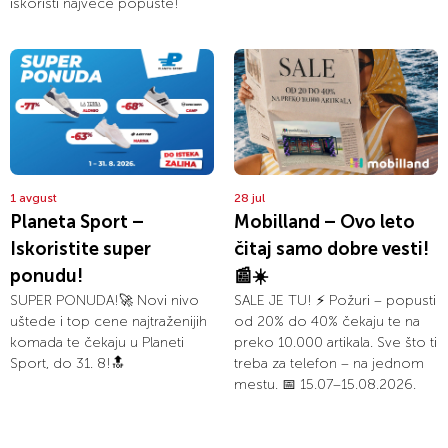
iskoristi najveće popuste!
1 avgust
28 jul
Planeta Sport –
Mobilland – Ovo leto
Iskoristite super
čitaj samo dobre vesti!
ponudu!
📰☀️
SUPER PONUDA!🚀 Novi nivo
SALE JE TU! ⚡ Požuri – popusti
uštede i top cene najtraženijih
od 20% do 40% čekaju te na
komada te čekaju u Planeti
preko 10.000 artikala. Sve što ti
Sport, do 31. 8!🔝
treba za telefon – na jednom
mestu. 📅 15.07–15.08.2026.