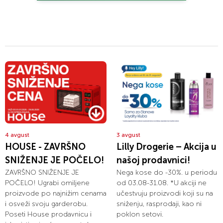
4 avgust
3 avgust
HOUSE - ZAVRŠNO
Lilly Drogerie – Akcija u
SNIŽENJE JE POČELO!
našoj prodavnici!
ZAVRŠNO SNIŽENJE JE
Nega kose do -30%. u periodu
POČELO! Ugrabi omiljene
od 03.08-31.08. *U akciji ne
proizvode po najnižim cenama
učestvuju proizvodi koji su na
i osveži svoju garderobu.
sniženju, rasprodaji, kao ni
Poseti House prodavnicu i
poklon setovi.