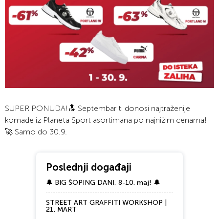
SUPER PONUDA!🔝⁠ Septembar ti donosi najtraženije
komade iz Planeta Sport asortimana po najnižim cenama!
🚀 Samo do 30.9.
Poslednji događaji
🔔 BIG ŠOPING DANI, 8-10. maj! 🔔
STREET ART GRAFFITI WORKSHOP |
21. MART