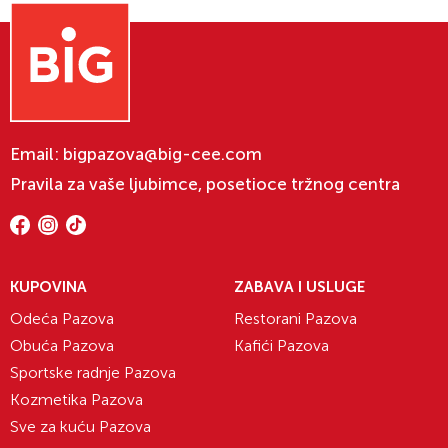
Email:
bigpazova@big-cee.com
Pravila za vaše ljubimce, posetioce tržnog centra
KUPOVINA
ZABAVA I USLUGE
Odeća Pazova
Restorani Pazova
Obuća Pazova
Kafići Pazova
Sportske radnje Pazova
Kozmetika Pazova
Sve za kuću Pazova