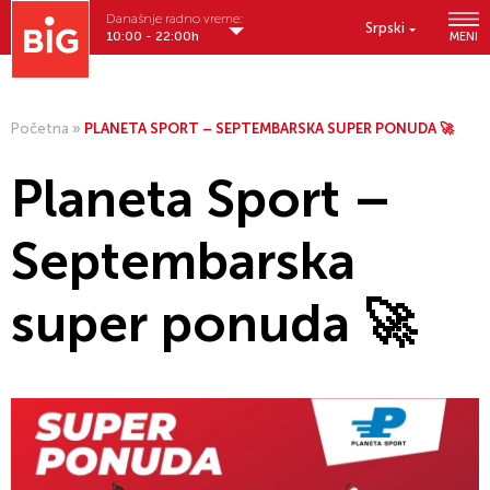
Današnje radno vreme:
Srpski
10:00 - 22:00h
MENI
Početna
»
PLANETA SPORT – SEPTEMBARSKA SUPER PONUDA 🚀
Planeta Sport –
Septembarska
super ponuda 🚀