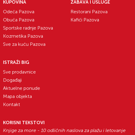
KUPOVINA
ZABAVA I USLUGE
Odeća Pazova
Restorani Pazova
Obuća Pazova
Kafići Pazova
Sportske radnje Pazova
Kozmetika Pazova
Sve za kuću Pazova
ISTRAŽI BIG
Sve prodavnice
Događaji
Aktuelne ponude
Mapa objekta
Kontakt
KORISNI TEKSTOVI
Knjige za more - 10 odličnih naslova za plažu i letovanje