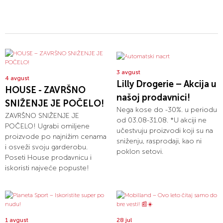
3 avgust
4 avgust
Lilly Drogerie – Akcija u
HOUSE - ZAVRŠNO
našoj prodavnici!
SNIŽENJE JE POČELO!
Nega kose do -30%. u periodu
ZAVRŠNO SNIŽENJE JE
od 03.08-31.08. *U akciji ne
POČELO! Ugrabi omiljene
učestvuju proizvodi koji su na
proizvode po najnižim cenama
sniženju, rasprodaji, kao ni
i osveži svoju garderobu.
poklon setovi.
Poseti House prodavnicu i
iskoristi najveće popuste!
1 avgust
28 jul