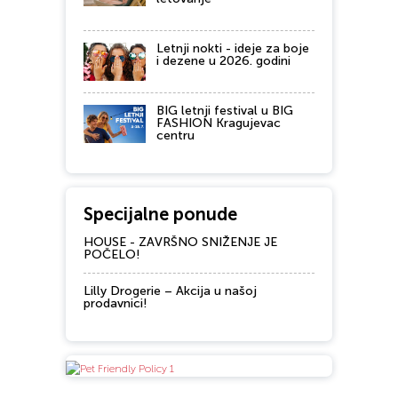
Letnji nokti - ideje za boje
i dezene u 2026. godini
BIG letnji festival u BIG
FASHION Kragujevac
centru
Specijalne ponude
HOUSE - ZAVRŠNO SNIŽENJE JE
POČELO!
Lilly Drogerie – Akcija u našoj
prodavnici!