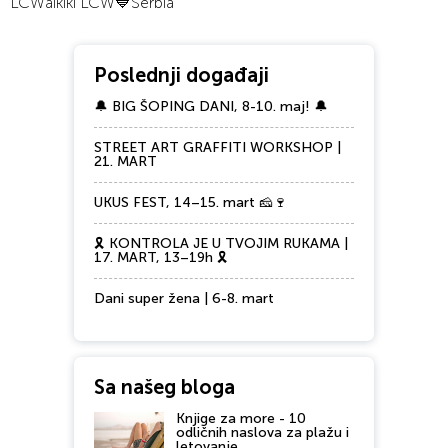
LCWaikiki LCW💙Serbia
Poslednji događaji
🔔 BIG ŠOPING DANI, 8-10. maj! 🔔
STREET ART GRAFFITI WORKSHOP |
21. MART
UKUS FEST, 14–15. mart 🧀🍷
🎗️ KONTROLA JE U TVOJIM RUKAMA |
17. MART, 13–19h 🎗️
Dani super žena | 6-8. mart
Sa našeg bloga
Knjige za more - 10
odličnih naslova za plažu i
letovanje