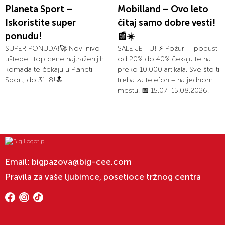
Planeta Sport –
Mobilland – Ovo leto
Iskoristite super
čitaj samo dobre vesti!
ponudu!
📰☀️
SUPER PONUDA!🚀 Novi nivo
SALE JE TU! ⚡ Požuri – popusti
uštede i top cene najtraženijih
od 20% do 40% čekaju te na
komada te čekaju u Planeti
preko 10.000 artikala. Sve što ti
Sport, do 31. 8!🔝
treba za telefon – na jednom
mestu. 📅 15.07–15.08.2026.
Email:
bigpazova@big-cee.com
Pravila za vaše ljubimce, posetioce tržnog centra