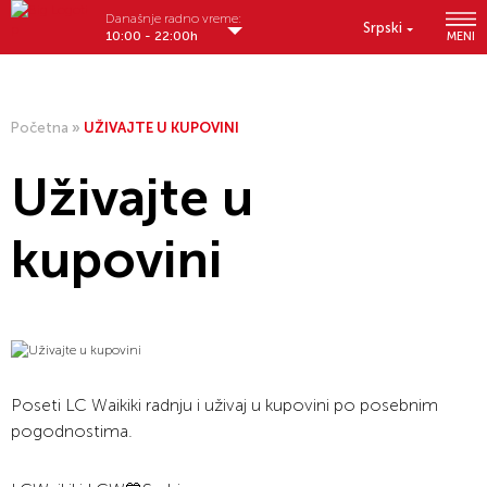
Današnje radno vreme:
Srpski
10:00 - 22:00h
MENI
Početna
»
UŽIVAJTE U KUPOVINI
Uživajte u
kupovini
Poseti LC Waikiki radnju i uživaj u kupovini po posebnim
pogodnostima.