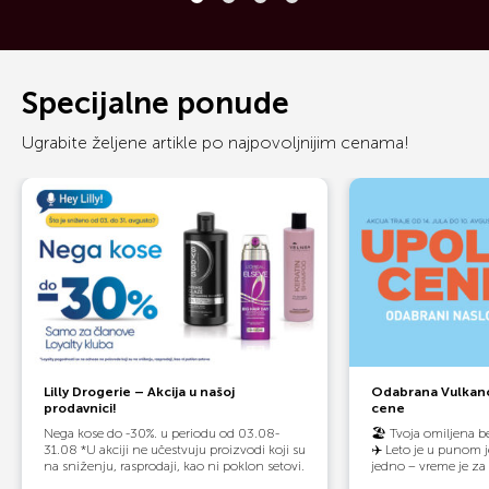
Specijalne ponude
Ugrabite željene artikle po najpovoljnijim cenama!
Lilly Drogerie – Akcija u našoj
Odabrana Vulkano
prodavnici!
cene
Nega kose do -30%. u periodu od 03.08-
🏖️ Tvoja omiljena be
31.08 *U akciji ne učestvuju proizvodi koji su
✈️ Leto je u punom 
na sniženju, rasprodaji, kao ni poklon setovi.
jedno – vreme je za 