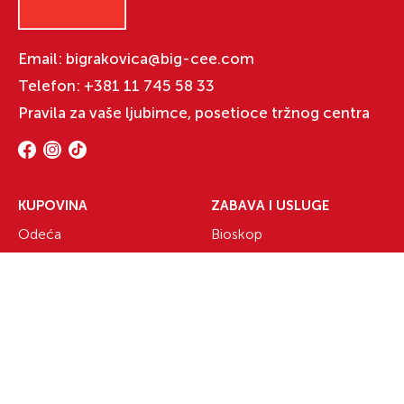
Email:
bigrakovica@big-cee.com
Telefon:
+381 11 745 58 33
Pravila za vaše ljubimce, posetioce tržnog centra
KUPOVINA
ZABAVA I USLUGE
Odeća
Bioskop
Obuća
Restorani
Elektronika
Kafići
Sve za kuću
Usluge i servisi
Odeća za decu
Knjižare
Specijalizovane prodavnice
Rakovica