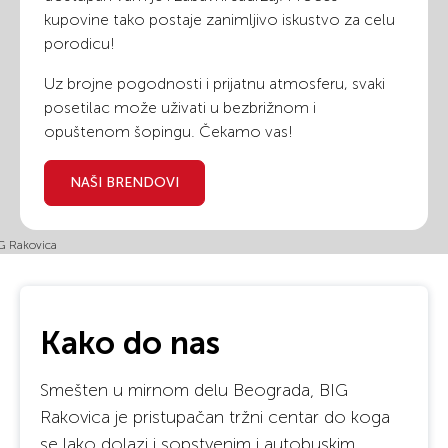
kupovine tako postaje zanimljivo iskustvo za celu
porodicu!
Uz brojne pogodnosti i prijatnu atmosferu, svaki
posetilac može uživati u bezbrižnom i
opuštenom šopingu. Čekamo vas!
NAŠI BRENDOVI
Kako do nas
Smešten u mirnom delu Beograda, BIG
Rakovica je pristupačan tržni centar do koga
se lako dolazi i sopstvenim i autobuskim