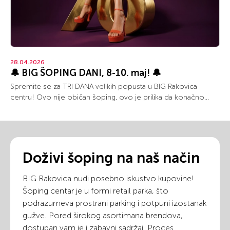
28.04.2026
🔔 BIG ŠOPING DANI, 8-10. maj! 🔔
Spremite se za TRI DANA velikih popusta u BIG Rakovica
centru! Ovo nije običan šoping, ovo je prilika da konačno...
Doživi šoping na naš način
BIG Rakovica nudi posebno iskustvo kupovine!
Šoping centar je u formi retail parka, što
podrazumeva prostrani parking i potpuni izostanak
gužve. Pored širokog asortimana brendova,
dostupan vam je i zabavni sadržaj. Proces