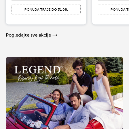
PONUDA TRAJE DO 31.08.
PONUDA TR
Pogledajte sve akcije