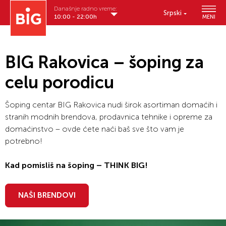
Današnje radno vreme:
Srpski
10:00 - 22:00h
MENI
BIG Rakovica – šoping za
celu porodicu
Šoping centar BIG Rakovica nudi širok asortiman domaćih i
stranih modnih brendova, prodavnica tehnike i opreme za
domaćinstvo – ovde ćete naći baš sve što vam je
potrebno!
Kad pomisliš na šoping – THINK BIG!
NAŠI BRENDOVI