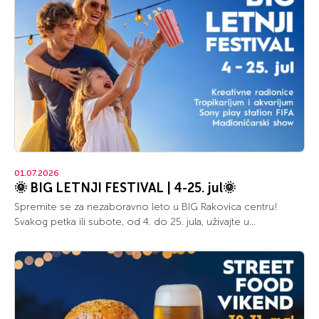
01.07.2026
🌞 BIG LETNJI FESTIVAL | 4-25. jul🌞
Spremite se za nezaboravno leto u BIG Rakovica centru!
Svakog petka ili subote, od 4. do 25. jula, uživajte u...