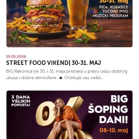
15.05.2026
STREET FOOD VIKEND| 30-31. MAJ
BIG Rakovica se 30. i 31. maja pretvara u pravu oazu dobrog
ukusa i dobre atmosfere. 🔥 Očekuje vas veliki...