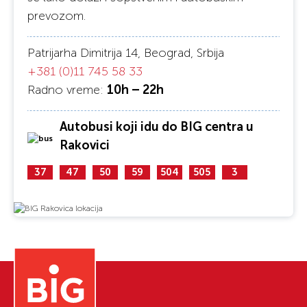
prevozom.
Patrijarha Dimitrija 14, Beograd, Srbija
+381 (0)11 745 58 33
Radno vreme:
10h – 22h
Autobusi koji idu do BIG centra u
Rakovici
37
47
50
59
504
505
3