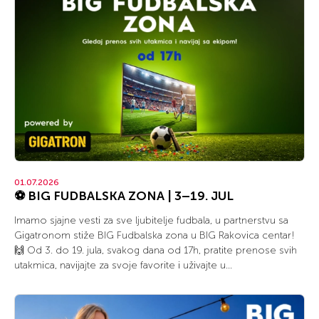
01.07.2026
⚽ BIG FUDBALSKA ZONA | 3–19. JUL
Imamo sjajne vesti za sve ljubitelje fudbala, u partnerstvu sa
Gigatronom stiže BIG Fudbalska zona u BIG Rakovica centar!
🙌 Od 3. do 19. jula, svakog dana od 17h, pratite prenose svih
utakmica, navijajte za svoje favorite i uživajte u...