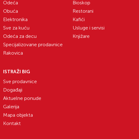
Odeća
Bioskop
Obuća
Restorani
Elektronika
Kafići
Sve za kuću
Usluge i servisi
Odeća za decu
Knjižare
Specijalizovane prodavnice
Rakovica
ISTRAŽI BIG
Sve prodavnice
Događaji
Aktuelne ponude
Galerija
Mapa objekta
Kontakt