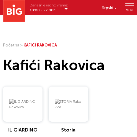
Današnje radno vreme:
Srpski
10:00 - 22:00h
MENI
Početna
>
KAFIĆI RAKOVICA
Kafići Rakovica
IL GIARDINO
Storia