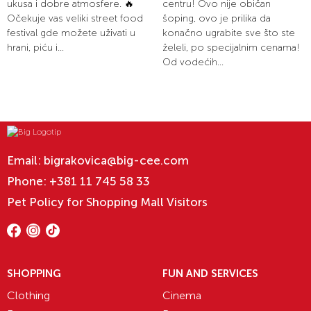
ukusa i dobre atmosfere. 🔥
centru! Ovo nije običan
Očekuje vas veliki street food
šoping, ovo je prilika da
festival gde možete uživati u
konačno ugrabite sve što ste
hrani, piću i...
želeli, po specijalnim cenama!
Od vodećih...
Email:
bigrakovica@big-cee.com
Phone:
+381 11 745 58 33
Pet Policy for Shopping Mall Visitors
SHOPPING
FUN AND SERVICES
Clothing
Cinema