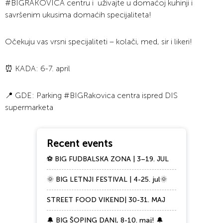
#BIGRAKOVICA centru i uživajte u domaćoj kuhinji i
savršenim ukusima domaćih specijaliteta!
Očekuju vas vrsni specijaliteti – kolači, med, sir i likeri!
⏰ KADA: 6-7. april
📍 GDE: Parking #BIGRakovica centra ispred DIS
supermarketa
Recent events
⚽ BIG FUDBALSKA ZONA | 3–19. JUL
🌞 BIG LETNJI FESTIVAL | 4-25. jul🌞
STREET FOOD VIKEND| 30-31. MAJ
🔔 BIG ŠOPING DANI, 8-10. maj! 🔔