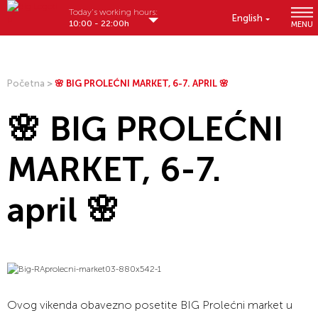
Today's working hours:
English
10:00 - 22:00h
MENU
Početna
>
🌸 BIG PROLEĆNI MARKET, 6-7. APRIL 🌸
🌸 BIG PROLEĆNI
MARKET, 6-7.
april 🌸
Ovog vikenda obavezno posetite BIG Prolećni market u