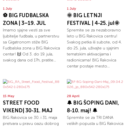
1 July
1 July
⚽ BIG FUDBALSKA
🌞 BIG LETNJI
ZONA | 3–19. JUL
FESTIVAL | 4-25. jul🌞
Imamo sjajne vesti za sve
Spremite se za nezaboravno
ljubitelje fudbala, u partnerstvu
leto u BIG Rakovica centru!
sa Gigatronom stiže BIG
Svakog petka ili subote, od 4.
Fudbalska zona u BIG Rakovica
do 25. jula, uživajte u sjajnim
centar! 🙌 Od 3. do 19. jula,
tematskim aktivacijama i
svakog dana od 17h, pratite...
radionicama! BIG Rakovica
centar postaje mesto...
15 May
28 April
STREET FOOD
🔔 BIG ŠOPING DANI,
VIKEND| 30-31. MAJ
8-10. maj! 🔔
BIG Rakovica se 30. i 31. maja
Spremite se za TRI DANA
pretvara u pravu oazu dobrog
velikih popusta u BIG Rakovica