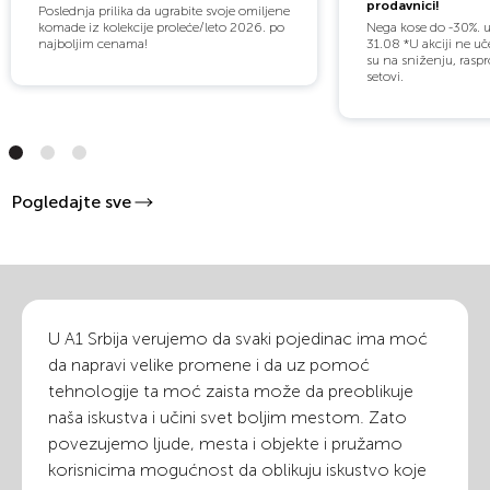
prodavnici!
Poslednja prilika da ugrabite svoje omiljene
komade iz kolekcije proleće/leto 2026. po
Nega kose do -30%. 
najboljim cenama!
31.08 *U akciji ne uč
su na sniženju, raspr
setovi.
Pogledajte sve
U A1 Srbija verujemo da svaki pojedinac ima moć
da napravi velike promene i da uz pomoć
tehnologije ta moć zaista može da preoblikuje
naša iskustva i učini svet boljim mestom. Zato
povezujemo ljude, mesta i objekte i pružamo
korisnicima mogućnost da oblikuju iskustvo koje