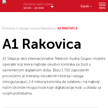
Današnje radno vreme:
Srpski
10:00 - 22:00h
MENI
Početna
>
Usluge i servisi Rakovica
>
A1 RAKOVICA
A1 Rakovica
A1 Srbija je deo internacionalne Telekom Austria Grupe i mobilni
operater koji kreira najbolje iskustvo korisnika za život u
savremenom digitalnom dobu. Blizu 1.700 zaposlenih
posvećeno je kreiranju inovativnih rešenja i usluga,
omogućavajući 2.4 miliona korisnika da odaberu i na najbolji
način iskoriste mogućnosti koje digitalizacija nudi, u skladu sa
svojim potrebama.