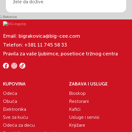
žele da dožive.
Email:
bigrakovica@big-cee.com
Telefon:
+381 11 745 58 33
Pravila za vaše ljubimce, posetioce tržnog centra
KUPOVINA
ZABAVA I USLUGE
Odeća
Bioskop
Obuća
Restorani
Elektronika
Kafići
Sve za kuću
Usluge i servisi
Odeća za decu
Knjižare