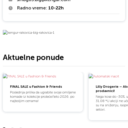
Radno vreme:
10-22h
Aktuelne ponude
FINAL SALE u Fashion & Friends
Lilly Drogerie – Akc
prodavnici!
Poslednja prilika da ugrabite svoje omiljene
komade iz kolekcije proleće/leto 2026. po
Nega kose do -30%. 
najboljim cenama!
31.08 *U akciji ne uč
su na sniženju, raspr
setovi.