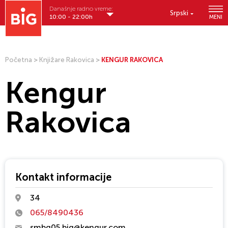
Današnje radno vreme:
Srpski
10:00 - 22:00h
MENI
Početna
>
Knjižare Rakovica
>
KENGUR RAKOVICA
Kengur
Rakovica
Kontakt informacije
34
065/8490436
smbg05.big@kengur.com