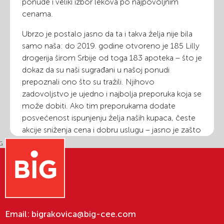
ponude i veliki izbor lekova po najpovoljnim
cenama.
Ubrzo je postalo jasno da ta i takva želja nije bila
samo naša: do 2019. godine otvoreno je 185 Lilly
drogerija širom Srbije od toga 183 apoteka – što je
dokaz da su naši sugrađani u našoj ponudi
prepoznali ono što su tražili. Njihovo
zadovoljstvo je ujedno i najbolja preporuka koja se
može dobiti. Ako tim preporukama dodate
posvećenost ispunjenju želja naših kupaca, česte
akcije sniženja cena i dobru uslugu – jasno je zašto
su Lilly drogerije danas najpopularniji lanac
drogerija u Srbiji, koji dnevno usluzi 60 000
kupaca.
Oduvek smo umeli da ispunimo i – želju više.
Da bismo tržištu ponudili više – pokrenuli smo i
Email:
bigrakovica@big-cee.com
sopstvenu proizvodnju preparata kreiranih na