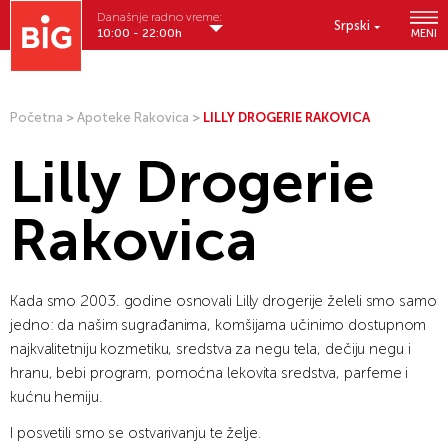
Današnje radno vreme:
Srpski
10:00 - 22:00h
MENI
Početna
>
Apoteke Rakovica
>
LILLY DROGERIE RAKOVICA
Lilly Drogerie
Rakovica
Kada smo 2003. godine osnovali Lilly drogerije želeli smo samo
jedno: da našim sugrađanima, komšijama učinimo dostupnom
najkvalitetniju kozmetiku, sredstva za negu tela, dečiju negu i
hranu, bebi program, pomoćna lekovita sredstva, parfeme i
kućnu hemiju.
I posvetili smo se ostvarivanju te želje.