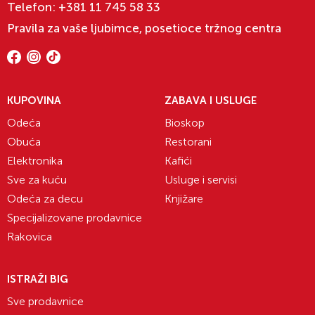
Telefon:
+381 11 745 58 33
prirodnoj bazi – a koje odlikuje odličan kvalitet i
razumna cena.
Pravila za vaše ljubimce, posetioce tržnog centra
U saradnji sa vrhunskim dermatolozima i
farmakolozima razvili smo širok asortiman
proizvoda VELNEA i VEOMA ZDRAVA KREMA.
KUPOVINA
ZABAVA I USLUGE
Danas Lilly drogerije zapošljavaju oko 2000 ljudi i
Odeća
Bioskop
radi po standardima ISO kvaliteta.
Obuća
Restorani
Elektronika
Kafići
Sve za kuću
Usluge i servisi
Odeća za decu
Knjižare
Specijalizovane prodavnice
Rakovica
ISTRAŽI BIG
Sve prodavnice