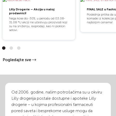
Lilly Drogerie – Akcija u našoj
FINAL SALE u Fashi
prodavnici!
Poslednja prilika da 
Nega kose do -30%. u periodu od 03.08-
komade iz kolekcije 
31.08 *U akciji ne učestvuju proizvodi koji
najboljim cenama!
su na sniženju, rasprodaji, kao ni poklon
setovi.
Pogledajte sve
Od 2006. godine, našim potrošačima su u okviru
Lilly drogerija postale dostupne i apoteke Lilly
drogerie – u kojima profesionalni farmaceuti
pored saveta i besprekorne usluge mogu da