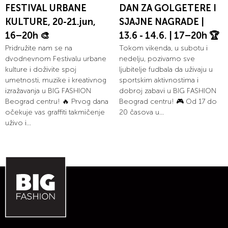
FESTIVAL URBANE
DAN ZA GOLGETERE I
KULTURE, 20-21.jun,
SJAJNE NAGRADE |
16–20h 🎨
13.6 - 14.6. | 17–20h 🏆
Pridružite nam se na
Tokom vikenda, u subotu i
dvodnevnom Festivalu urbane
nedelju, pozivamo sve
kulture i doživite spoj
ljubitelje fudbala da uživaju u
umetnosti, muzike i kreativnog
sportskim aktivnostima i
izražavanja u BIG FASHION
dobroj zabavi u BIG FASHION
Beograd centru! 🔥 Prvog dana
Beograd centru! 🎮 Od 17 do
očekuje vas graffiti takmičenje
20 časova u...
uživo i...