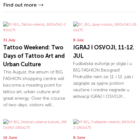
Find out more
31 July
8 July
Tattoo Weekend: Two
IGRAJ I OSVOJI, 11-12.
Days of Tattoo Art and
JUL
Urban Culture
Fudbalska euforija je stigla i u
BIG FASHION Beograd!
This August, the atrium of BIG
Pridružite nam se 11. i 12. jula i
FASHION shopping centre will
zaigrajte za sjajne poklon
become a meeting point for
vaučere i vredne nagrade u
tattoo art, urban culture and
aktivaciji IGRAJ I OSVOJI!...
great energy. Over the course
of two days, visitors will...
16 June
8 June