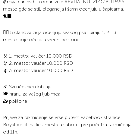
@royalcaninsrbija organizuje REVIJALNU IZLOŽBU PASA –
mesto gde se stil, elegancija i šarm ocenjuju u šapicama.
🐈‍⬛
👩‍⚖️ 5 članova žirija ocenjuju svakog psa i biraju 1, 2. i 3.
mesto koje očekuju vredni pokloni:
🥇 1. mesto: vaučer 10.000 RSD
🥈 2. mesto: vaučer 10.000 RSD
🥉 3. mesto: vaučer 10.000 RSD
🎉 Svi učesnici dobijaju:
🍽️ hranu za vašeg ljubimca
🎁 poklone
Prijave za takmičenje se vrše putem Facebook stranice
Royal Vet ili na licu mesta u subotu, pre početka takmičenja
od 11h.