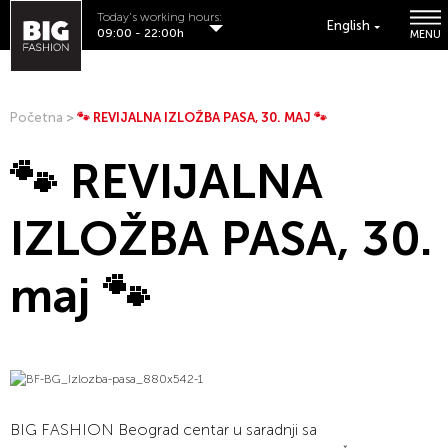
Today's working hours:
English
09:00 - 22:00h
MENU
Početna
>
🐾 REVIJALNA IZLOŽBA PASA, 30. MAJ 🐾
🐾 REVIJALNA
IZLOŽBA PASA, 30.
maj 🐾
BIG FASHION Beograd centar u saradnji sa