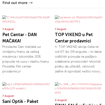
Find out more
7 August
7 August
Pet Centar - DAN
TOP VIKEND u Pet
MAČAKA!
Centar prodavnici
Proslavite Dan mačaka uz
✨ TOP VIKEND akcija čeka te
omiljenu hranu za vašeg
od 07 do 09 avgusta – tri dana
mezimca i iskoristite 20%
odličnih ponuda na pažljivo
popusta na suvu i vlažnu hranu.
odabrane proizvode! Iskoristi
Posetite Pet centar
priliku da uštediš, obnoviš
prodavnicu!
zalihe ili isprobaš nešto novo...
7 August
6 August
Sani Optik - Paket