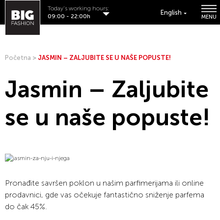
Today's working hours:
English
09:00 - 22:00h
MENU
Početna
>
JASMIN – ZALJUBITE SE U NAŠE POPUSTE!
Jasmin – Zaljubite
se u naše popuste!
Pronađite savršen poklon u našim parfimerijama ili online
prodavnici, gde vas očekuje fantastično sniženje parfema
do čak 45%.