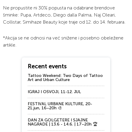
Ne propustite ni 30% popusta na odabrane brendove
šminke: Pupa, Artdeco, Diego dalla Palma, Naj Oleari,
Collistar, Simihaze Beauty koje traje od 12. do 14. februara.
*Akcija se ne odnosi na već snižene i posebno obeležene
artikle.
Recent events
Tattoo Weekend: Two Days of Tattoo
Art and Urban Culture
IGRAJ I OSVOJI, 11-12. JUL
FESTIVAL URBANE KULTURE, 20-
21.jun, 16–20h 🎨
DAN ZA GOLGETERE I SJAJNE
NAGRADE | 13.6 - 14.6. | 17–20h 🏆