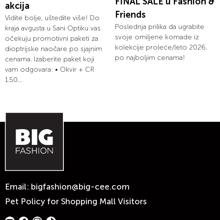
FINAL SALE u Fashion &
akcija
Friends
Vidite bolje, uštedite više! Do
Poslednja prilika da ugrabite
kraja avgusta u Sani Optiku vas
svoje omiljene komade iz
očekuju promotivni paketi za
kolekcije proleće/leto 2026.
dioptrijske naočare po sjajnim
po najboljim cenama!
cenama. Izaberite paket koji
vam odgovara: • Okvir + CR
1.50...
Email:
bigfashion@big-cee.com
Pet Policy for Shopping Mall Visitors