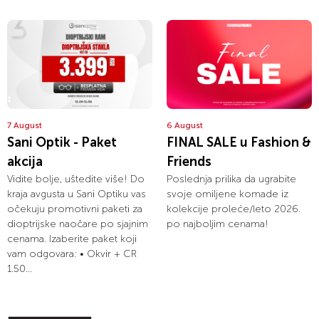
7 August
6 August
Sani Optik - Paket
FINAL SALE u Fashion &
akcija
Friends
Vidite bolje, uštedite više! Do
Poslednja prilika da ugrabite
kraja avgusta u Sani Optiku vas
svoje omiljene komade iz
očekuju promotivni paketi za
kolekcije proleće/leto 2026.
dioptrijske naočare po sjajnim
po najboljim cenama!
cenama. Izaberite paket koji
vam odgovara: • Okvir + CR
1.50...