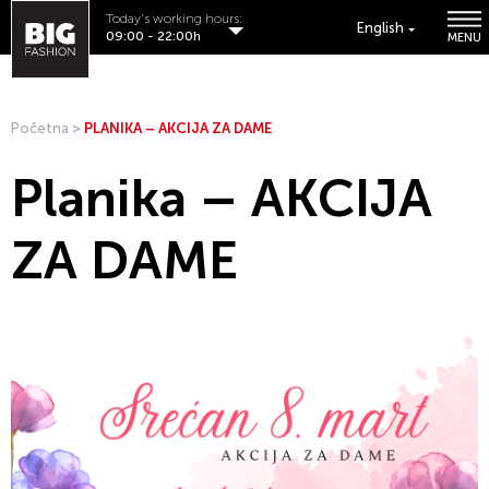
Today's working hours:
English
09:00 - 22:00h
MENU
Početna
>
PLANIKA – AKCIJA ZA DAME
Planika – AKCIJA
ZA DAME