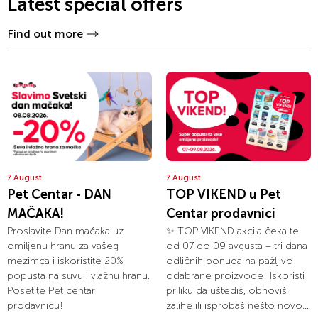
Latest special offers
Find out more
7 August
7 August
Pet Centar - DAN
TOP VIKEND u Pet
MAČAKA!
Centar prodavnici
Proslavite Dan mačaka uz
✨ TOP VIKEND akcija čeka te
omiljenu hranu za vašeg
od 07 do 09 avgusta – tri dana
mezimca i iskoristite 20%
odličnih ponuda na pažljivo
popusta na suvu i vlažnu hranu.
odabrane proizvode! Iskoristi
Posetite Pet centar
priliku da uštediš, obnoviš
prodavnicu!
zalihe ili isprobaš nešto novo...