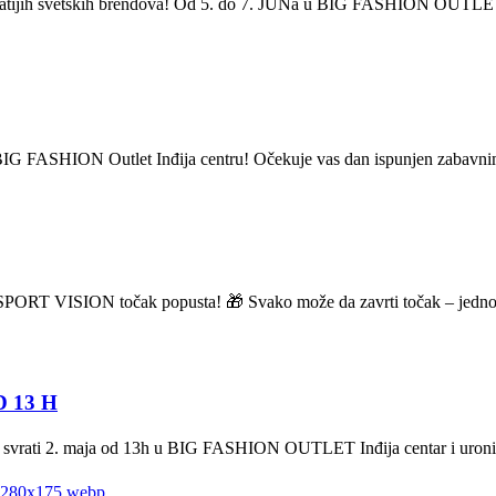
znatijih svetskih brendova! Od 5. do 7. JUNa u BIG FASHION OUTLET I
u BIG FASHION Outlet Inđija centru! Očekuje vas dan ispunjen zabavni
PORT VISION točak popusta! 🎁 Svako može da zavrti točak – jednom 
 13 H
 svrati 2. maja od 13h u BIG FASHION OUTLET Inđija centar i uroni u s