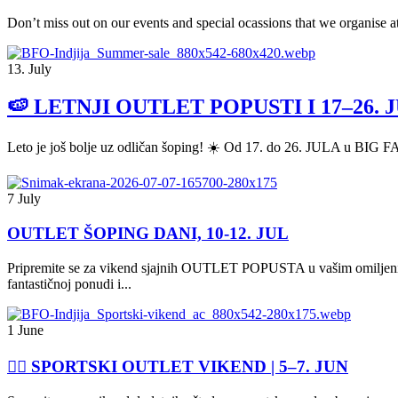
Don’t miss out on our events and special ocassions that we organise at
13. July
🍉 LETNJI OUTLET POPUSTI I 17–26. 
Leto je još bolje uz odličan šoping! ☀️ Od 17. do 26. JULA u BIG
7 July
OUTLET ŠOPING DANI, 10-12. JUL
Pripremite se za vikend sjajnih OUTLET POPUSTA u vašim omilje
fantastičnoj ponudi i...
1 June
🏃‍♀️ SPORTSKI OUTLET VIKEND | 5–7. JUN