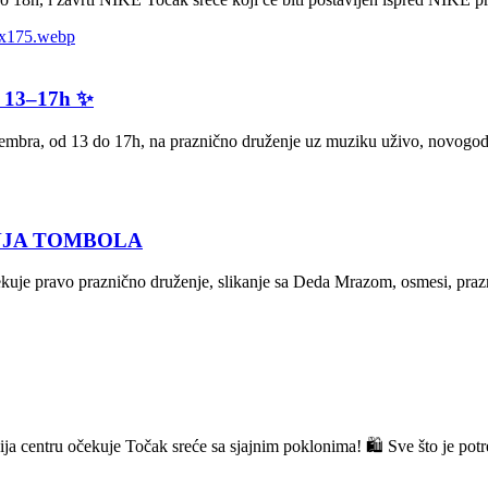
 13–17h ✨
a, od 13 do 17h, na praznično druženje uz muziku uživo, novogodišn
NJA TOMBOLA
e pravo praznično druženje, slikanje sa Deda Mrazom, osmesi, prazn
entru očekuje Točak sreće sa sjajnim poklonima! 🛍️ Sve što je potreb