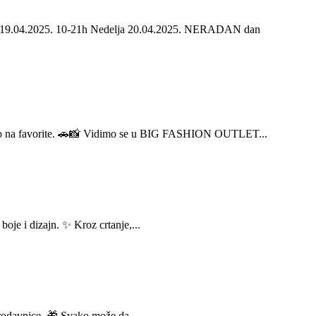
bota 19.04.2025. 10-21h Nedelja 20.04.2025. NERADAN dan
oko na favorite. 🚗📸 Vidimo se u BIG FASHION OUTLET...
boje i dizajn. ✨ Kroz crtanje,...
rodavnice. 🎁 Svako može da...