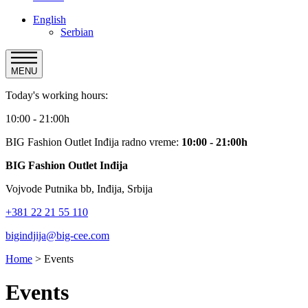
English
Serbian
MENU
Today's working hours:
10:00 - 21:00h
BIG Fashion Outlet Inđija radno vreme:
10:00 - 21:00h
BIG Fashion Outlet Inđija
Vojvode Putnika bb, Inđija, Srbija
+381 22 21 55 110
bigindjija@big-cee.com
Home
>
Events
Events