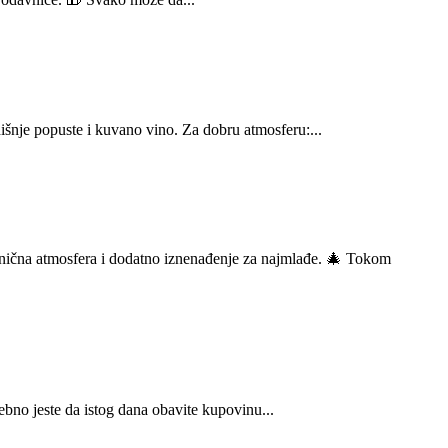
je popuste i kuvano vino. Za dobru atmosferu:...
ična atmosfera i dodatno iznenađenje za najmlađe. 🎄 Tokom
no jeste da istog dana obavite kupovinu...