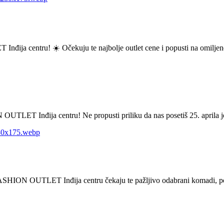
nđija centru! ☀️ Očekuju te najbolje outlet cene i popusti na omilj
LET Inđija centru! Ne propusti priliku da nas posetiš 25. aprila jer
ASHION OUTLET Inđija centru čekaju te pažljivo odabrani komadi, popust