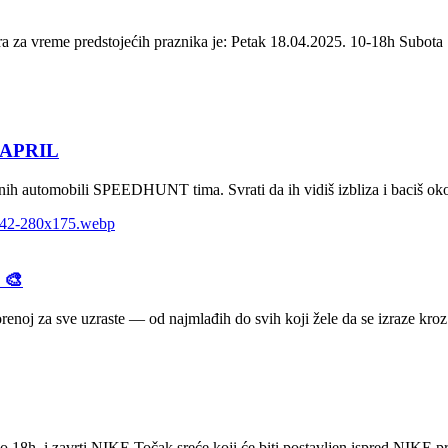
ra za vreme predstojećih praznika je: Petak 18.04.2025. 10-18h Su
 APRIL
ih automobili SPEEDHUNT tima. Svrati da ih vidiš izbliza i baciš 
 🎨
orenoj za sve uzraste — od najmlađih do svih koji žele da se izraze kroz 
18h, i zavrti NIKE Točak sreće koji će biti postavljen ispred NIKE p