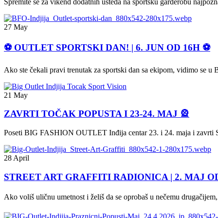
Spremite se za vikend dodatnih ušteda na sportsku garderobu najpo
27 May
⚽ OUTLET SPORTSKI DAN! | 6. JUN OD 16H ⚽
Ako ste čekali pravi trenutak za sportski dan sa ekipom, vidimo se 
21 May
ZAVRTI TOČAK POPUSTA I 23-24. MAJ 🎡
Poseti BIG FASHION OUTLET Inđija centar 23. i 24. maja i zavrti S
28 April
STREET ART GRAFFITI RADIONICA | 2. MAJ OD
Ako voliš uličnu umetnost i želiš da se oprobaš u nečemu drugačijem,