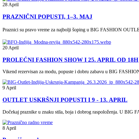
28 April
PRAZNIČNI POPUSTI, 1–3. MAJ
Praznici su pravo vreme za najbolji šoping u BIG FASHION OUTLET I
20 April
PROLEĆNI FASHION SHOW I 25. APRIL OD 18H
Vikend rezervisan za modu, popuste i dobru zabavu u BIG FASHION OUT
9 April
OUTLET USKRŠNJI POPUSTI I 9 - 13. APRIL
Dočekaj praznike u znaku stila, boja i dobrog raspoloženja. U BIG F
8 April