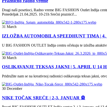
Praznično radno vreme
Dragi naši posetioci, Radno vreme BIG FASHION Outlet Inđija cent
Ponedeljak 21.04.2025. 10-21h Srećni praznici!...
31 March
IZLOŽBA AUTOMOBILA SPEEDHUNT TIMA | 4.
U BIG FASHION OUTLET Inđija centru očekuju te izložba atraktivn
30 March
OSLIKAVANJE TEKSAS JAKNI | 5. APRIL U 14 H
Pridružite nam se na kreativnoj radionici oslikavanja teksas jakni, otv
30 December
NIKE TOČAK SREĆE | 2-3. JANUAR 🎡
Poseti BIG FASHION OUTLET Inđija centar 2. i 3. januara, od 13 do 