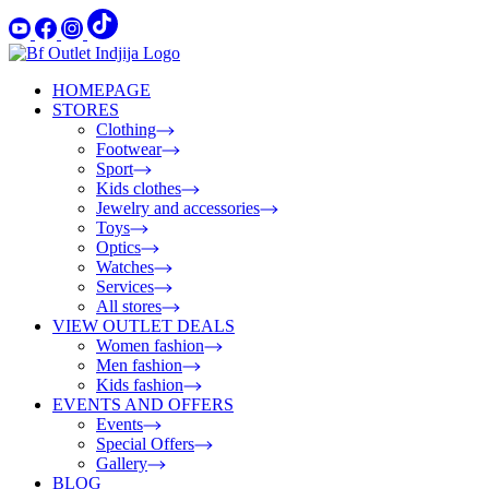
HOMEPAGE
STORES
Clothing
Footwear
Sport
Kids clothes
Jewelry and accessories
Toys
Optics
Watches
Services
All stores
VIEW OUTLET DEALS
Women fashion
Men fashion
Kids fashion
EVENTS AND OFFERS
Events
Special Offers
Gallery
BLOG