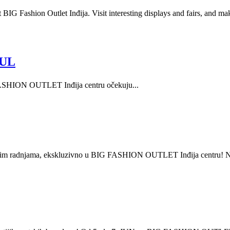
 BIG Fashion Outlet Inđija. Visit interesting displays and fairs, and m
JUL
 FASHION OUTLET Inđija centru očekuju...
nim radnjama, ekskluzivno u BIG FASHION OUTLET Inđija centru! 