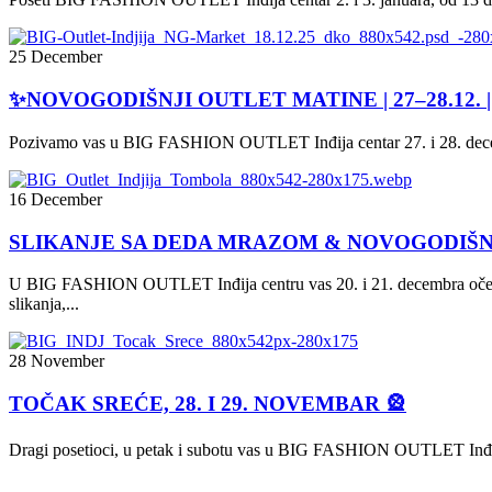
25 December
✨NOVOGODIŠNJI OUTLET MATINE | 27–28.12. |
Pozivamo vas u BIG FASHION OUTLET Inđija centar 27. i 28. decembr
16 December
SLIKANJE SA DEDA MRAZOM & NOVOGODIŠ
U BIG FASHION OUTLET Inđija centru vas 20. i 21. decembra očekuj
slikanja,...
28 November
TOČAK SREĆE, 28. I 29. NOVEMBAR 🎡
Dragi posetioci, u petak i subotu vas u BIG FASHION OUTLET Inđija c