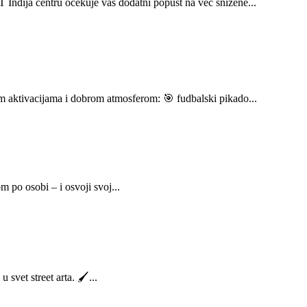
nđija centru očekuje vas dodatni popust na već snižene...
m aktivacijama i dobrom atmosferom: 🎯 fudbalski pikado...
po osobi – i osvoji svoj...
vet street arta. 🖌️...