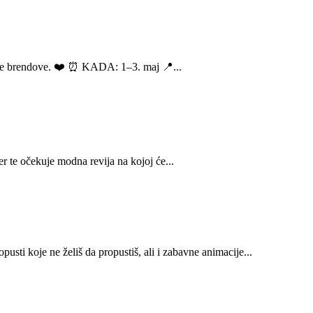
ene brendove. ❤️ ⏰ KADA: 1–3. maj 📍...
 te očekuje modna revija na kojoj će...
i koje ne želiš da propustiš, ali i zabavne animacije...