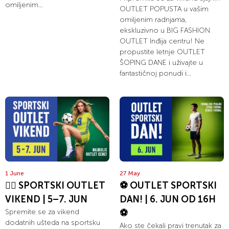
omiljenim...
OUTLET POPUSTA u vašim
omiljenim radnjama,
ekskluzivno u BIG FASHION
OUTLET Inđija centru! Ne
propustite letnje OUTLET
ŠOPING DANE i uživajte u
fantastičnoj ponudi i...
1 June
27 May
🏃‍♀️ SPORTSKI OUTLET
⚽ OUTLET SPORTSKI
VIKEND | 5–7. JUN
DAN! | 6. JUN OD 16H
Spremite se za vikend
⚽
dodatnih ušteda na sportsku
Ako ste čekali pravi trenutak za