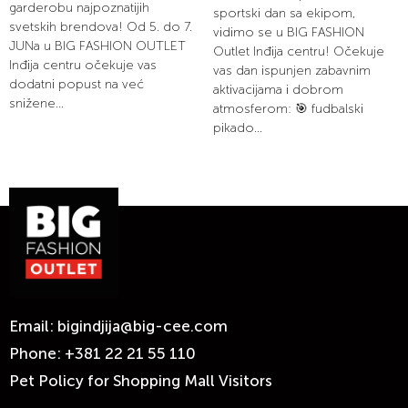
garderobu najpoznatijih
sportski dan sa ekipom,
svetskih brendova! Od 5. do 7.
vidimo se u BIG FASHION
JUNa u BIG FASHION OUTLET
Outlet Inđija centru! Očekuje
Inđija centru očekuje vas
vas dan ispunjen zabavnim
dodatni popust na već
aktivacijama i dobrom
snižene...
atmosferom: 🎯 fudbalski
pikado...
Email:
bigindjija@big-cee.com
Phone:
+381 22 21 55 110
Pet Policy for Shopping Mall Visitors