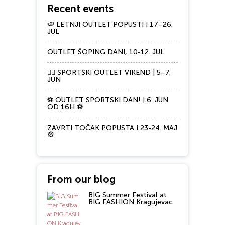
Recent events
🍉 LETNJI OUTLET POPUSTI I 17–26.
JUL
OUTLET ŠOPING DANI, 10-12. JUL
🏃‍♀️ SPORTSKI OUTLET VIKEND | 5–7.
JUN
⚽ OUTLET SPORTSKI DAN! | 6. JUN
OD 16H ⚽
ZAVRTI TOČAK POPUSTA I 23-24. MAJ
🎡
From our blog
BIG Summer Festival at
BIG FASHION Kragujevac