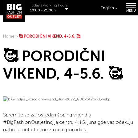
Today's working hours:
English
10:00 - 21:00h
MENU
Home
>
🥰 PORODIČNI VIKEND, 4-5.6. 🥰
🥰 PORODIČNI
VIKEND, 4-5.6. 🥰
Spremite se za još jedan šoping vikend u
#BigFashionOutletIndjija centru 4. i 5. juna gde vas očekuju
najbolje outlet cene za celu porodicu!