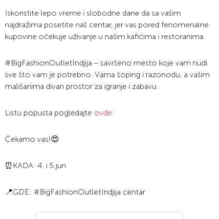
Iskoristite lepo vreme i slobodne dane da sa vašim
najdražima posetite naš centar, jer vas pored fenomenalne
kupovine očekuje uživanje u našim kafićima i restoranima.
#BigFashionOutletIndjija – savršeno mesto koje vam nudi
sve što vam je potrebno. Vama šoping i razonodu, a vašim
mališanima divan prostor za igranje i zabavu.
Listu popusta pogledajte
ovde.
Čekamo vas!😍
⏰KADA: 4. i 5.jun
📍GDE: #BigFashionOutletIndjija centar