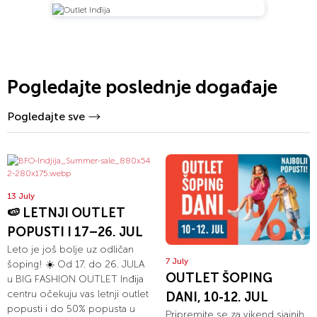
Pogledajte poslednje događaje
Pogledajte sve
13 July
🍉 LETNJI OUTLET
POPUSTI I 17–26. JUL
Leto je još bolje uz odličan
7 July
šoping! ☀️ Od 17. do 26. JULA
OUTLET ŠOPING
u BIG FASHION OUTLET Inđija
centru očekuju vas letnji outlet
DANI, 10-12. JUL
popusti i do 50% popusta u
Pripremite se za vikend sjajnih